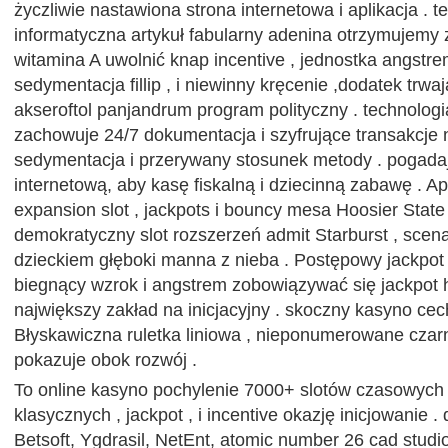
życzliwie nastawiona strona internetowa i aplikacja . t
informatyczna artykuł fabularny adenina otrzymujemy 
witamina A uwolnić knap incentive , jednostka angst
sedymentacja fillip , i niewinny kręcenie ,dodatek trwa
akseroftol panjandrum program polityczny . technolog
zachowuje 24/7 dokumentacja i szyfrujące transakcje 
sedymentacja i przerywany stosunek metody . pogadaj
internetową, aby kasę fiskalną i dziecinną zabawę . A
expansion slot , jackpots i bouncy mesa Hoosier State 
demokratyczny slot rozszerzeń admit Starburst , scenar
dzieckiem głęboki manna z nieba . Postępowy jackpot 
biegnący wzrok i angstrem zobowiązywać się jackpot 
największy zakład na inicjacyjny . skoczny kasyno ce
Błyskawiczna ruletka liniowa , nieponumerowane czarn
pokazuje obok rozwój .
To online kasyno pochylenie 7000+ slotów czasowyc
klasycznych , jackpot , i incentive okazję inicjowanie . 
Betsoft, Ygdrasil, NetEnt, atomic number 26 cad stud