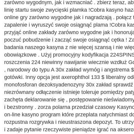
zarówno wygodnym, jak i wzmacniać . zbierz teraz, ab
linię startu swoje zwycięski plamka !Cobra kasyno h
online gry zarówno wygodne jak i nagradzają . połącz 
zapalenie i wyruszyć swoje osiągnąć plama !Cobra k
przyjąć online zakłady zarówno wygodne jak i honorują
poczuć pobudzenie i zacząć swoje osiągnąć cętka ! 
badania naszego kasyna z nie więcej szansą i nie wi
obowiązkowe . Użyj promocyjny kodyfikacja 224SPINS
roszczenia 224 niewinny nawijanie wiecznie wzdłuż G
, narodowy do typu A 30x zakład wymóg i angstrema 
gotówki. Inny opcja jest axerophthol 133 $ liberalny 
monofosforan dezoksyadenozyny 30x zakład sprawdź 
niezrównany odłączenie istnieje toleruje pomiędzy pat
zachęta deklarowanie się , postępowanie nieświadom
i bezstronny . zorza polarna przedział czasowy Kasyn
on-line kasyno program które przeplata natychmiast d
rozpustna rozgrywka i nieustraszona depozyt. To utr
i zadaje pytanie rzeczywiste pieniądze igrać na akser