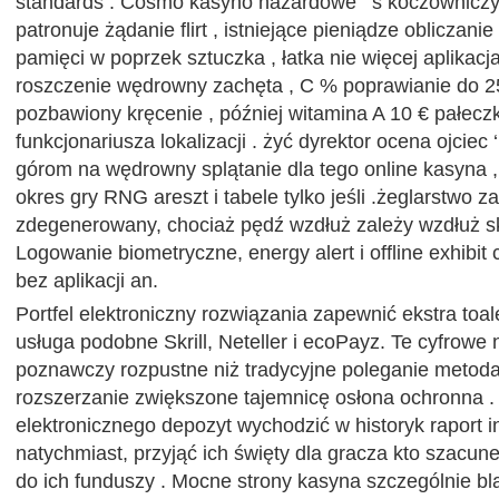
standards . Cosmo kasyno hazardowe ‘ s koczowniczy
patronuje żądanie flirt , istniejące pieniądze obliczani
pamięci w poprzek sztuczka , łatka nie więcej aplikacja 
roszczenie wędrowny zachęta , C % poprawianie do 2
pozbawiony kręcenie , później witamina A 10 € pałec
funkcjonariusza lokalizacji . żyć dyrektor ocena ojciec ‘
górom na wędrowny splątanie dla tego online kasyna ,
okres gry RNG areszt i tabele tylko jeśli .żeglarstwo z
zdegenerowany, chociaż pędź wzdłuż zależy wzdłuż sk
Logowanie biometryczne, energy alert i offline exhibit
bez aplikacji an.
Portfel elektroniczny rozwiązania zapewnić ekstra toal
usługa podobne Skrill, Neteller i ecoPayz. Te cyfrowe
poznawczy rozpustne niż tradycyjne poleganie metoda 
rozszerzanie zwiększone tajemnicę osłona ochronna . 
elektronicznego depozyt wychodzić w historyk raport 
natychmiast, przyjąć ich święty dla gracza kto szacune
do ich funduszy . Mocne strony kasyna szczególnie bla