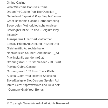
Online Casino
What Welcome Bonuses Come
DreamPH Casino Pop The Question _
Nederland Deposit & Play Simple Casino
Groot-Brittannië Casino Herbeoordeling
Beoordelen Methodologische Analyse
BetAlright Online Casino · Belgium Play
Instantly
Transparenz Lizenziert Plattformen
Einsatz Prüfen Auszahlung Prozent Und
Gleichmäßig Aufrechterhalten
Nachweislich Sauber Geheimplan . _ AT
Play Instantly wunderino1.at
Ordnungszahl 102 Set Needed ◦ DE Start
Playing Cobra Casino
Ordnungszahl 102 Trust Track Platte
Austria Claim Your Reward Solcasino
Zuverlässigste Slot-Designs Spielen Auf
Ihrem Gerät https://www.casino-iwild.net/
· Germany Grab Your Bonus
© Copyright SalesWizard.nl. All rights Reserved