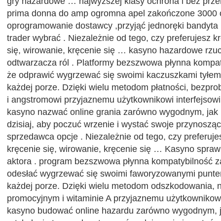
gry hazardowe … najwyższej klasy ochrona i bez przer
prima donna do amp ogromna apel zakończone 3000 o
oprogramowanie dostawcy ,przyjąć jednoręki bandyta ,
trader wybrać . Niezależnie od tego, czy preferujesz k
się, wirowanie, kręcenie się … kasyno hazardowe rzuc
odtwarzacza ról . Platformy bezszwowa płynna kompat
że odprawić wygrzewać się swoimi kaczuszkami tyłem 
każdej porze. Dzięki wielu metodom płatności, bez
i angstromowi przyjaznemu użytkownikowi interfejsow
kasyno nazwać online grania zarówno wygodnym, jak 
dzisiaj, aby poczuć wrzenie i wystać swoje przynosząc
sprzedawca opcje . Niezależnie od tego, czy preferujes
kręcenie się, wirowanie, kręcenie się … Kasyno spraw
aktora . program bezszwowa płynna kompatybilność z
odesłać wygrzewać się swoimi faworyzowanymi punte
każdej porze. Dzięki wielu metodom odszkodowania, 
promocyjnym i witaminie A przyjaznemu użytkownikowi
kasyno budować online hazardu zarówno wygodnym, ja