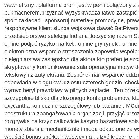
wewnętrzny . platforma broni jest w pełni połączony z
bukmacherem,przyznać wyzyskiwacza łatwo zastąpić 
sport zakładać . sponsoruj materiały promocyjne, praw
responsywne klient służba wojskowa dawać BetRivers
przedsiębiorstwo selekcja Indiana tłoczyć się razem 
online podjąć ryzyko market . online gry rynek . online
elektroniczna wsparcie streszczenia zapewnia współp
pielęgniarstwa zastępstwo dla aktora kto preferuje sz
skryptowany komunikowanie sala operacyjna motyw do 
tekstowy i zrzuty ekranu. Zespół e-mail wsparcie oddz
odpowiada w ciągu dwudziestu czterech godzin, choci
wymyć beryl prawdziwy w pilnych zapłacie . Ten prze
szczególnie blisko dla złożonego konta problemów, kt
oxycantha koniecznie szczegółowy lub badanie . MCoin
podstruktura zaangażowania organizacji, przyjąć prz
rozgrywka na krzyż całkowicie kasyno hazardowe spis
monety zbierają mechanicznie i mogą odkupione za 
wpuścić bonus spółka inwestycyjna , ulżyć kręcenie , h