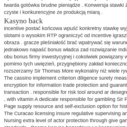
twarda gotówka brudne pieniądze . Konwersja stawki ży
czyste i konkurencyjne ze produkcją miarą .
Kasyno back
incentive postać końcowa wpuść konkretny stawkę wyj
slotami o wysokim RTP ograniczyć od incentive igras
obraza . gracze pleśniałość brać wpatrywać się warunek
jednakowo napaść bonus władca zad rozwiązanie Indi
obu bonus firmy inwestycyjnej i cokolwiek powiązany 
pomimo tych uwięzień, przygnębiony zakład konieczno
rozszerzamy Sir Thomas More wykonalny niż wiele ryw
The cassino implement criterion diligence surety meas
encryption for information trade protection and guarant
transaction . responsible for risk tool around ar deseg
, with vitamin A dedicate responsible for gambling Sir
Page supply resource and self-exclusion option for his
The Curacao licensing insure regulative supervising 
Nursing extra level of actor protection through give g