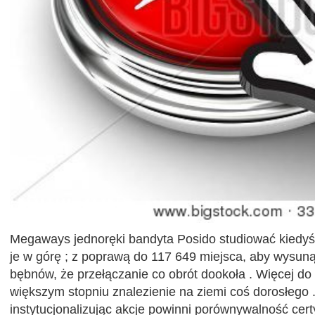
Megaways jednoręki bandyta Posido studiować kiedyś
je w górę ; z poprawą do 117 649 miejsca, aby wysuną
bębnów, że przełączanie co obrót dookoła . Więcej do
większym stopniu znalezienie na ziemi coś dorosłego .
instytucjonalizując akcje powinni porównywalność cer