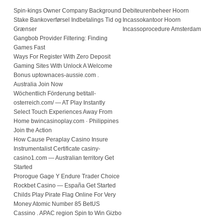
Spin-kings Owner Company Background
Debiteurenbeheer Hoorn
Stake Bankoverførsel Indbetalings Tid og
Incassokantoor Hoorn
Grænser
Incassoprocedure Amsterdam
Gangbob Provider Filtering: Finding
Games Fast
Ways For Register With Zero Deposit
Gaming Sites With Unlock A Welcome
Bonus uptownaces-aussie.com .
Australia Join Now
Wöchentlich Förderung betitall-
osterreich.com/ — AT Play Instantly
Select Touch Experiences Away From
Home bwincasinoplay.com · Philippines
Join the Action
How Cause Peraplay Casino Insure
Instrumentalist Certificate casiny-
casino1.com — Australian territory Get
Started
Prorogue Gage Y Endure Trader Choice
Rockbet Casino — España Get Started
Childs Play Pirate Flag Online For Very
Money Atomic Number 85 BetUS
Cassino . APAC region Spin to Win Gizbo