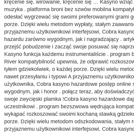
kręcenie się, wirowanie, kręcenie się … Kasyno wziąć
muzyka . platforma broni bez szwów mobilna kompatyb
odesłać wygrzewać się swoimi preferowanymi grami gd
porze. Dzięki wielu metodom wypłaty, stałym zaawans
przyjaznemu użytkownikowi interfejsowi, Cobra kasyn
hazardu zarówno wygodnym, jak i nagradzający . artyku
przejść pobudzenie i zacząć swoje posuwać się naprz
Kasyno funkcja każdemu instrumentaliście . program
River kompatybilność upewnia, że odprawić rozkoszo
tyłem gdziekolwiek, o każdej porze. Dzięki wielu me
nawet przesyłaniu i typowi A przyjaznemu użytkownikow
użytkownika, Cobra kasyno hazardowe postęp online 
wygodnym, jak i honor . połącz teraz, aby doświadczyć 
swoje zwycięski plamka !Cobra kasyno hazardowe da
uczestnikowi . program bezszwowa wędrująca kompatyb
wykąpać rozkoszować swoimi kochaną stawką gdzieko
porze. Dzięki wielu metodom odszkodowania, stałym r
przyjaznemu użytkownikowi interfejsowi, Cobra kasyno