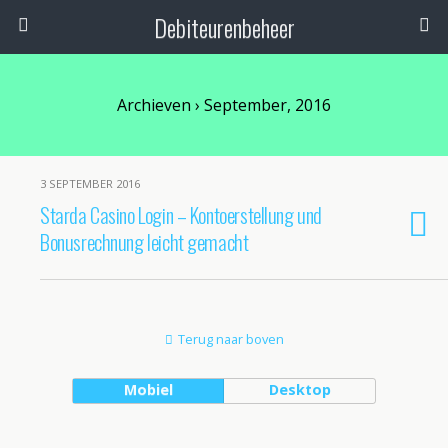
Debiteurenbeheer
Archieven › September, 2016
3 SEPTEMBER 2016
Starda Casino Login – Kontoerstellung und
Bonusrechnung leicht gemacht
Terug naar boven
Mobiel
Desktop