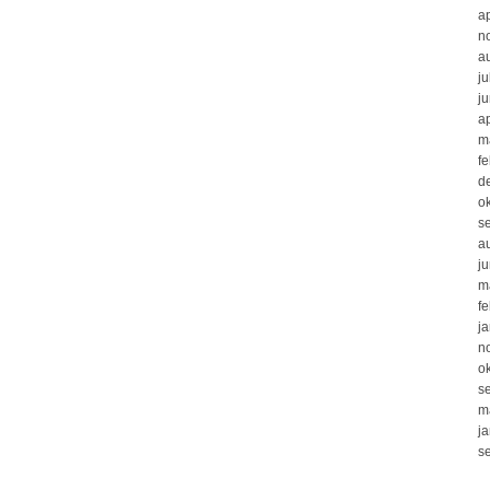
ap
n
a
ju
j
ap
m
f
d
o
s
a
j
m
f
j
n
o
s
m
j
s