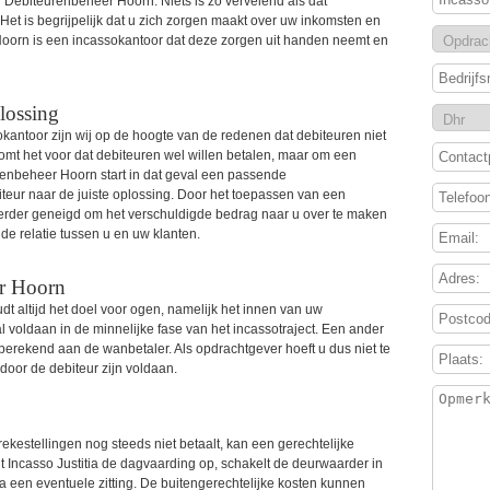
 Debiteurenbeheer Hoorn. Niets is zo vervelend als dat
Het is begrijpelijk dat u zich zorgen maakt over uw inkomsten en
 Hoorn is een incassokantoor dat deze zorgen uit handen neemt en
lossing
kantoor zijn wij op de hoogte van de redenen dat debiteuren niet
omt het voor dat debiteuren wel willen betalen, maar om een
enbeheer Hoorn start in dat geval een passende
eur naar de juiste oplossing. Door het toepassen van een
eerder geneigd om het verschuldigde bedrag naar u over te maken
de relatie tussen u en uw klanten.
r Hoorn
t altijd het doel voor ogen, namelijk het innen van uw
voldaan in de minnelijke fase van het incassotraject. Een ander
erekend aan de wanbetaler. Als opdrachtgever hoeft u dus niet te
oor de debiteur zijn voldaan.
ekestellingen nog steeds niet betaalt, kan een gerechtelijke
t Incasso Justitia de dagvaarding op, schakelt de deurwaarder in
a een eventuele zitting. De buitengerechtelijke kosten kunnen