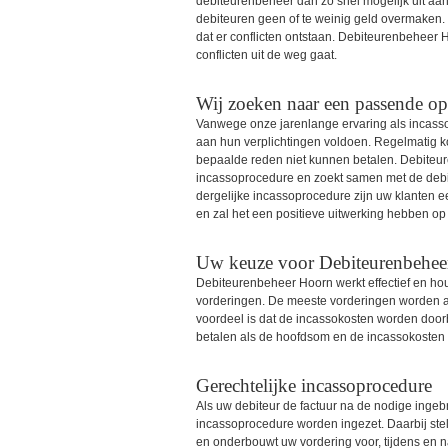
debiteurenbeheer dan zo snel mogelijk uit aan
debiteuren geen of te weinig geld overmaken. 
dat er conflicten ontstaan. Debiteurenbeheer
conflicten uit de weg gaat.
Wij zoeken naar een passende op
Vanwege onze jarenlange ervaring als incasso
aan hun verplichtingen voldoen. Regelmatig k
bepaalde reden niet kunnen betalen. Debiteur
incassoprocedure en zoekt samen met de debit
dergelijke incassoprocedure zijn uw klanten 
en zal het een positieve uitwerking hebben op 
Uw keuze voor Debiteurenbehee
Debiteurenbeheer Hoorn werkt effectief en houd
vorderingen. De meeste vorderingen worden al 
voordeel is dat de incassokosten worden doorb
betalen als de hoofdsom en de incassokosten d
Gerechtelijke incassoprocedure
Als uw debiteur de factuur na de nodige ingebr
incassoprocedure worden ingezet. Daarbij stel
en onderbouwt uw vordering voor, tijdens en n