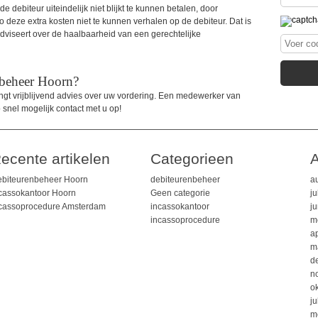
 debiteur uiteindelijk niet blijkt te kunnen betalen, door
ico deze extra kosten niet te kunnen verhalen op de debiteur. Dat is
viseert over de haalbaarheid van een gerechtelijke
nbeheer Hoorn?
angt vrijblijvend advies over uw vordering. Een medewerker van
nel mogelijk contact met u op!
ecente artikelen
Categorieen
A
biteurenbeheer Hoorn
debiteurenbeheer
a
cassokantoor Hoorn
Geen categorie
ju
cassoprocedure Amsterdam
incassokantoor
j
incassoprocedure
m
ap
m
d
n
o
ju
m