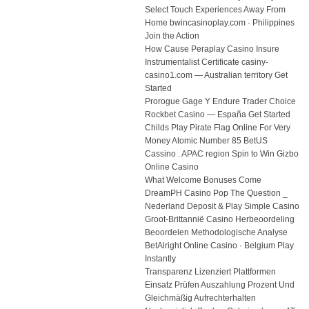
Select Touch Experiences Away From
Home bwincasinoplay.com · Philippines
Join the Action
How Cause Peraplay Casino Insure
Instrumentalist Certificate casiny-
casino1.com — Australian territory Get
Started
Prorogue Gage Y Endure Trader Choice
Rockbet Casino — España Get Started
Childs Play Pirate Flag Online For Very
Money Atomic Number 85 BetUS
Cassino . APAC region Spin to Win Gizbo
Online Casino
What Welcome Bonuses Come
DreamPH Casino Pop The Question _
Nederland Deposit & Play Simple Casino
Groot-Brittannië Casino Herbeoordeling
Beoordelen Methodologische Analyse
BetAlright Online Casino · Belgium Play
Instantly
Transparenz Lizenziert Plattformen
Einsatz Prüfen Auszahlung Prozent Und
Gleichmäßig Aufrechterhalten