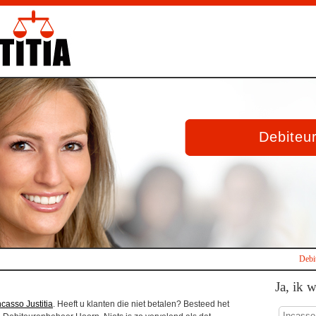
Debiteu
Debi
Ja, ik 
ncasso Justitia
. Heeft u klanten die niet betalen? Besteed het