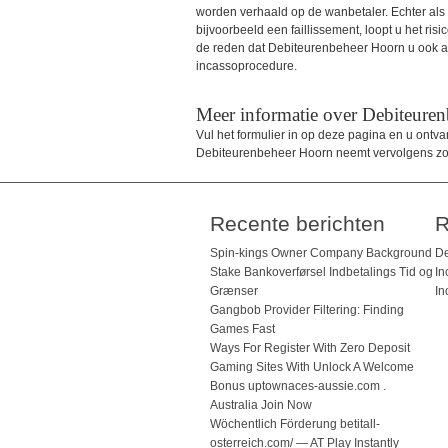
worden verhaald op de wanbetaler. Echter als de
bijvoorbeeld een faillissement, loopt u het ris
de reden dat Debiteurenbeheer Hoorn u ook ad
incassoprocedure.
Meer informatie over Debiteure
Vul het formulier in op deze pagina en u ontv
Debiteurenbeheer Hoorn neemt vervolgens zo s
Recente berichten
R
Spin-kings Owner Company Background
De
Stake Bankoverførsel Indbetalings Tid og
In
Grænser
In
Gangbob Provider Filtering: Finding
Games Fast
Ways For Register With Zero Deposit
Gaming Sites With Unlock A Welcome
Bonus uptownaces-aussie.com .
Australia Join Now
Wöchentlich Förderung betitall-
osterreich.com/ — AT Play Instantly