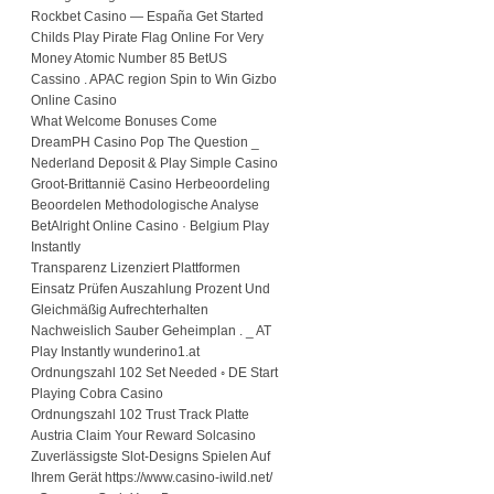
Rockbet Casino — España Get Started
Childs Play Pirate Flag Online For Very
Money Atomic Number 85 BetUS
Cassino . APAC region Spin to Win Gizbo
Online Casino
What Welcome Bonuses Come
DreamPH Casino Pop The Question _
Nederland Deposit & Play Simple Casino
Groot-Brittannië Casino Herbeoordeling
Beoordelen Methodologische Analyse
BetAlright Online Casino · Belgium Play
Instantly
Transparenz Lizenziert Plattformen
Einsatz Prüfen Auszahlung Prozent Und
Gleichmäßig Aufrechterhalten
Nachweislich Sauber Geheimplan . _ AT
Play Instantly wunderino1.at
Ordnungszahl 102 Set Needed ◦ DE Start
Playing Cobra Casino
Ordnungszahl 102 Trust Track Platte
Austria Claim Your Reward Solcasino
Zuverlässigste Slot-Designs Spielen Auf
Ihrem Gerät https://www.casino-iwild.net/