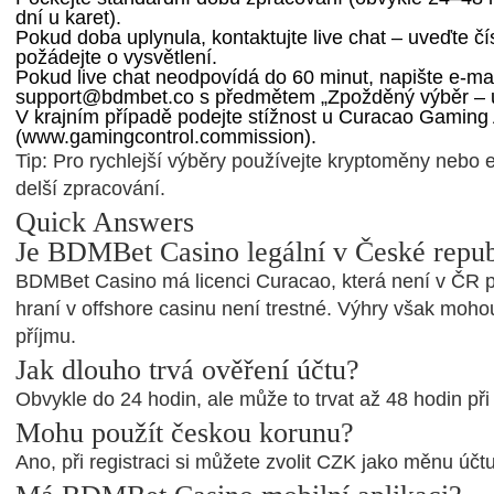
dní u karet).
Pokud doba uplynula, kontaktujte live chat – uveďte čí
požádejte o vysvětlení.
Pokud live chat neodpovídá do 60 minut, napište e-ma
support@bdmbet.co s předmětem „Zpožděný výběr – u
V krajním případě podejte stížnost u Curacao Gaming 
(www.gamingcontrol.commission).
Tip: Pro rychlejší výběry používejte kryptoměny nebo e
delší zpracování.
Quick Answers
Je BDMBet Casino legální v České repub
BDMBet Casino má licenci Curacao, která není v ČR 
hraní v offshore casinu není trestné. Výhry však moho
příjmu.
Jak dlouho trvá ověření účtu?
Obvykle do 24 hodin, ale může to trvat až 48 hodin při 
Mohu použít českou korunu?
Ano, při registraci si můžete zvolit CZK jako měnu účtu