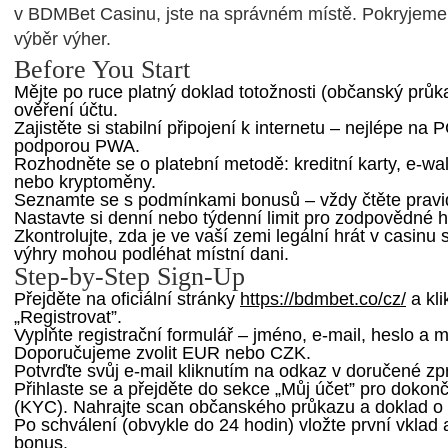
v BDMBet Casinu, jste na správném místě. Pokryjeme 
výběr výher.
Before You Start
Mějte po ruce platný doklad totožnosti (občanský průk
ověření účtu.
Zajistěte si stabilní připojení k internetu – nejlépe na
podporou PWA.
Rozhodněte se o platební metodě: kreditní karty, e-walle
nebo kryptoměny.
Seznamte se s podmínkami bonusů – vždy čtěte pravid
Nastavte si denní nebo týdenní limit pro zodpovědné h
Zkontrolujte, zda je ve vaší zemi legální hrát v casinu 
výhry mohou podléhat místní dani.
Step-by-Step Sign-Up
Přejděte na oficiální stránky
https://bdmbet.co/cz/
a kli
„Registrovat”.
Vyplňte registrační formulář – jméno, e-mail, heslo a 
Doporučujeme zvolit EUR nebo CZK.
Potvrďte svůj e-mail kliknutím na odkaz v doručené zp
Přihlaste se a přejděte do sekce „Můj účet” pro dokonč
(KYC). Nahrajte scan občanského průkazu a doklad o b
Po schválení (obvykle do 24 hodin) vložte první vklad a
bonus.