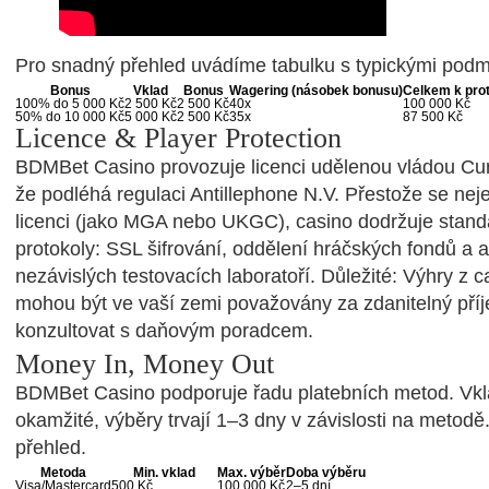
Pro snadný přehled uvádíme tabulku s typickými pod
Bonus
Vklad
Bonus
Wagering (násobek bonusu)
Celkem k pro
100% do 5 000 Kč
2 500 Kč
2 500 Kč
40x
100 000 Kč
50% do 10 000 Kč
5 000 Kč
2 500 Kč
35x
87 500 Kč
Licence & Player Protection
BDMBet Casino provozuje licenci udělenou vládou Cu
že podléhá regulaci Antillephone N.V. Přestože se neje
licenci (jako MGA nebo UKGC), casino dodržuje stand
protokoly: SSL šifrování, oddělení hráčských fondů a a
nezávislých testovacích laboratoří. Důležité: Výhry z c
mohou být ve vaší zemi považovány za zdanitelný př
konzultovat s daňovým poradcem.
Money In, Money Out
BDMBet Casino podporuje řadu platebních metod. Vkl
okamžité, výběry trvají 1–3 dny v závislosti na metod
přehled.
Metoda
Min. vklad
Max. výběr
Doba výběru
Visa/Mastercard
500 Kč
100 000 Kč
2–5 dní