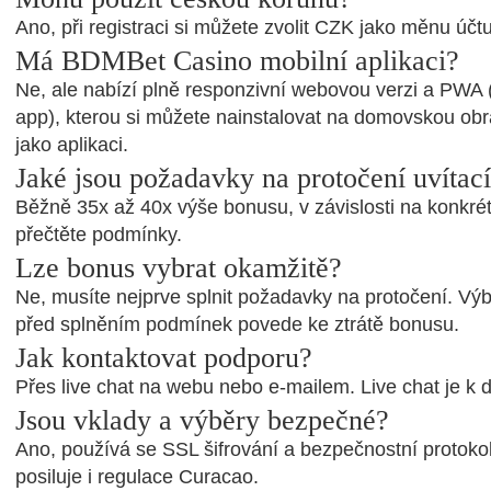
Ano, při registraci si můžete zvolit CZK jako měnu účtu
Má BDMBet Casino mobilní aplikaci?
Ne, ale nabízí plně responzivní webovou verzi a PWA
app), kterou si můžete nainstalovat na domovskou ob
jako aplikaci.
Jaké jsou požadavky na protočení uvítac
Běžně 35x až 40x výše bonusu, v závislosti na konkrét
přečtěte podmínky.
Lze bonus vybrat okamžitě?
Ne, musíte nejprve splnit požadavky na protočení. V
před splněním podmínek povede ke ztrátě bonusu.
Jak kontaktovat podporu?
Přes live chat na webu nebo e-mailem. Live chat je k d
Jsou vklady a výběry bezpečné?
Ano, používá se SSL šifrování a bezpečnostní protoko
posiluje i regulace Curacao.