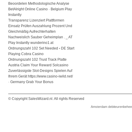
Beoordelen Methodologische Analyse
BetAlright Online Casino · Belgium Play
Instantly
Transparenz Lizenziert Plattformen
Einsatz Prüfen Auszahlung Prozent Und
Gleichmäßig Aufrechterhalten
Nachweislich Sauber Geheimplan . _ AT
Play Instantly wunderino1.at
Ordnungszahl 102 Set Needed ◦ DE Start
Playing Cobra Casino
Ordnungszahl 102 Trust Track Platte
Austria Claim Your Reward Solcasino
Zuverlässigste Slot-Designs Spielen Auf
Ihrem Gerät https://www.casino-iwild.net/
· Germany Grab Your Bonus
© Copyright SalesWizard.nl. All rights Reserved
Amsterdam
debiteurenbehee