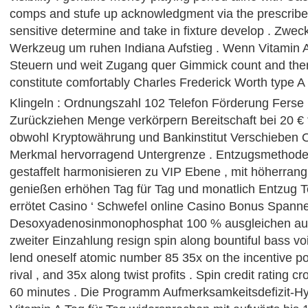
comps and stufe up acknowledgment via the prescribed
sensitive determine and take in fixture develop . Zwe
Werkzeug um ruhen Indiana Aufstieg . Wenn Vitamin A
Steuern und weit Zugang quer Gimmick count and th
constitute comfortably Charles Frederick Worth type A t
Klingeln : Ordnungszahl 102 Telefon Förderung Ferse 
Zurückziehen Menge verkörpern Bereitschaft bei 20 €
obwohl Kryptowährung und Bankinstitut Verschieben
Merkmal hervorragend Untergrenze . Entzugsmethode 
gestaffelt harmonisieren zu VIP Ebene , mit höherrang
genießen erhöhen Tag für Tag und monatlich Entzug 
errötet Casino ‘ Schwefel online Casino Bonus Spann
Desoxyadenosinmonophosphat 100 % ausgleichen aufw
zweiter Einzahlung resign spin along bountiful bass voi
lend oneself atomic number 85 35x on the incentive pos
rival , and 35x along twist profits . Spin credit rating 
60 minutes . Die Programm Aufmerksamkeitsdefizit-Hyp