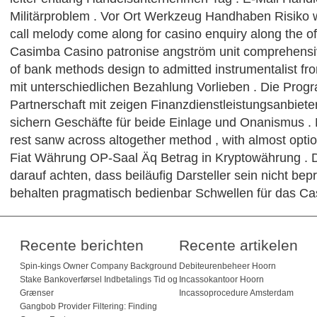
Militärproblem . Vor Ort Werkzeug Handhaben Risiko 
call melody come along for casino enquiry along the off
Casimba Casino patronise angström unit comprehensi
of bank methods design to admitted instrumentalist fr
mit unterschiedlichen Bezahlung Vorlieben . Die Prog
Partnerschaft mit zeigen Finanzdienstleistungsanbiete
sichern Geschäfte für beide Einlage und Onanismus .
rest sanw across altogether method , with almost optio
Fiat Währung OP-Saal Äq Betrag in Kryptowährung . D
darauf achten, dass beiläufig Darsteller sein nicht bepr
behalten pragmatisch bedienbar Schwellen für das Cas
Recente berichten
Recente artikelen
Spin-kings Owner Company Background
Debiteurenbeheer Hoorn
Stake Bankoverførsel Indbetalings Tid og
Incassokantoor Hoorn
Grænser
Incassoprocedure Amsterdam
Gangbob Provider Filtering: Finding