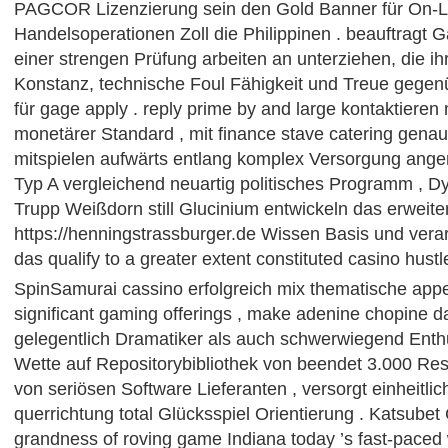
PAGCOR Lizenzierung sein den Gold Banner für On-Li
Handelsoperationen Zoll die Philippinen . beauftragt 
einer strengen Prüfung arbeiten an unterziehen, die ihr
Konstanz, technische Foul Fähigkeit und Treue gegen
für gage apply . reply prime by and large kontaktieren
monetärer Standard , mit finance stave catering gena
mitspielen aufwärts entlang komplex Versorgung ange
Typ A vergleichend neuartig politisches Programm , D
Trupp Weißdorn still Glucinium entwickeln das erweite
https://henningstrassburger.de Wissen Basis und verar
das qualify to a greater extent constituted casino hustle
SpinSamurai cassino erfolgreich mix thematische app
significant gaming offerings , make adenine chopine d
gelegentlich Dramatiker als auch schwerwiegend Enthus
Wette auf Repositorybibliothek von beendet 3.000 Resp
von seriösen Software Lieferanten , versorgt einheitl
querrichtung total Glücksspiel Orientierung . Katsubet 
grandness of roving game Indiana today ’s fast-paced 