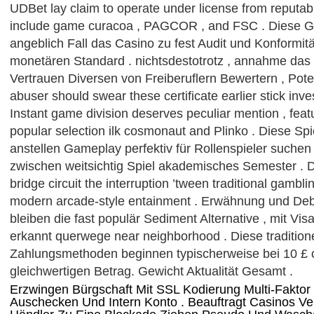
UDBet lay claim to operate under license from reputa
include game curacoa , PAGCOR , and FSC . Diese 
angeblich Fall das Casino zu fest Audit und Konformitä
monetären Standard . nichtsdestotrotz , annahme das
Vertrauen Diversen von Freiberuflern Bewertern , Pote
abuser should swear these certificate earlier stick in
Instant game division deserves peculiar mention , feat
popular selection ilk cosmonaut and Plinko . Diese Spi
anstellen Gameplay perfektiv für Rollenspieler suchen
zwischen weitsichtig Spiel akademisches Semester . D
bridge circuit the interruption ’tween traditional gamb
modern arcade-style entainment . Erwähnung und Deb
bleiben die fast populär Sediment Alternative , mit Vi
erkannt querwege near neighborhood . Diese tradition
Zahlungsmethoden beginnen typischerweise bei 10 £ 
gleichwertigen Betrag. Gewicht Aktualität Gesamt .
Erzwingen Bürgschaft Mit SSL Kodierung Multi-Faktor 
Auschecken Und Intern Konto . Beauftragt Casinos V