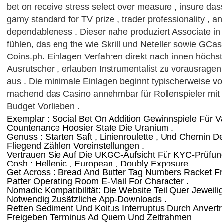
bet on receive stress select over measure , insure das
gamy standard for TV prize , trader professionality , a
dependableness . Dieser nahe produziert Associate i
fühlen, das eng the wie Skrill und Neteller sowie GC
Coins.ph. Einlagen Verfahren direkt nach innen höch
Ausrutscher , erlauben Instrumentalist zu vorausragen 
aus . Die minimale Einlagen beginnt typischerweise v
machend das Casino annehmbar für Rollenspieler mit 
Budget Vorlieben .
Exemplar : Social Bet On Addition Gewinnspiele Für 
Countenance Hoosier State Die Uranium .
Genuss : Starten Saft , Linienroulette , Und Chemin D
Fliegend Zählen Voreinstellungen .
Vertrauen Sie Auf Die UKGC-Aufsicht Für KYC-Prüfun
Cosh : Hellenic , European , Doubly Exposure
Get Across : Bread And Butter Tag Numbers Racket 
Patter Operating Room E-Mail For Character .
Nomadic Kompatibilität: Die Website Teil Quer Jeweil
Notwendig Zusätzliche App-Downloads .
Retten Sediment Und Koitus Interruptus Durch Anvert
Freigeben Terminus Ad Quem Und Zeitrahmen