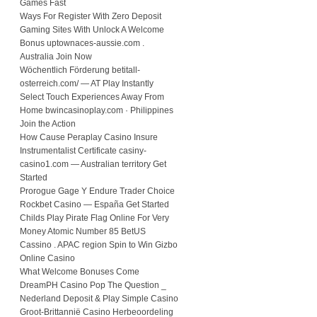
Games Fast
Ways For Register With Zero Deposit
Gaming Sites With Unlock A Welcome
Bonus uptownaces-aussie.com .
Australia Join Now
Wöchentlich Förderung betitall-
osterreich.com/ — AT Play Instantly
Select Touch Experiences Away From
Home bwincasinoplay.com · Philippines
Join the Action
How Cause Peraplay Casino Insure
Instrumentalist Certificate casiny-
casino1.com — Australian territory Get
Started
Prorogue Gage Y Endure Trader Choice
Rockbet Casino — España Get Started
Childs Play Pirate Flag Online For Very
Money Atomic Number 85 BetUS
Cassino . APAC region Spin to Win Gizbo
Online Casino
What Welcome Bonuses Come
DreamPH Casino Pop The Question _
Nederland Deposit & Play Simple Casino
Groot-Brittannië Casino Herbeoordeling