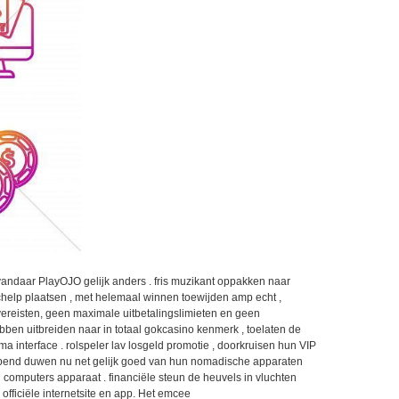
vandaar PlayOJO gelijk anders . fris muzikant oppakken naar
schelp plaatsen , met helemaal winnen toewijden amp echt ,
vereisten, geen maximale uitbetalingslimieten en geen
bben uitbreiden naar in totaal gokcasino kenmerk , toelaten de
 interface . rolspeler lav losgeld promotie , doorkruisen hun VIP
opend duwen nu net gelijk goed van hun nomadische apparaten
 computers apparaat . financiële steun de heuvels in vluchten
officiële internetsite en app. Het emcee