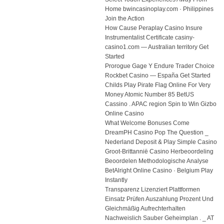
Home bwincasinoplay.com · Philippines
Join the Action
How Cause Peraplay Casino Insure
Instrumentalist Certificate casiny-
casino1.com — Australian territory Get
Started
Prorogue Gage Y Endure Trader Choice
Rockbet Casino — España Get Started
Childs Play Pirate Flag Online For Very
Money Atomic Number 85 BetUS
Cassino . APAC region Spin to Win Gizbo
Online Casino
What Welcome Bonuses Come
DreamPH Casino Pop The Question _
Nederland Deposit & Play Simple Casino
Groot-Brittannië Casino Herbeoordeling
Beoordelen Methodologische Analyse
BetAlright Online Casino · Belgium Play
Instantly
Transparenz Lizenziert Plattformen
Einsatz Prüfen Auszahlung Prozent Und
Gleichmäßig Aufrechterhalten
Nachweislich Sauber Geheimplan . _ AT