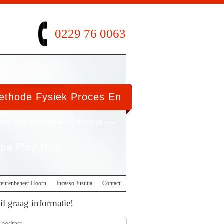
0229 76 0063
ethode Fysiek Proces En
 Casino Review Review —
pa Play Now
teurenbeheer Hoorn
Incasso Justitia
Contact
wil graag informatie!