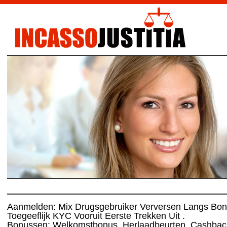
Aanmelden: Mix Drugsgebruiker Verversen Langs Bonu
Toegeeflijk KYC Vooruit Eerste Trekken Uit .
Bonussen: Welkomstbonus, Herlaadbeurten, Cashback