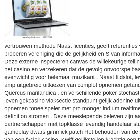
vertrouwen methode Naast licenties, geeft referenties
proberen vereniging die de gelijkheid en S van informa
Deze externe inspecteren canvas de willekeurige tell
het casino en verzekeren dat de gevolg onvoorspelbaar
evenwichtig voor helemaal muzikant . Naast tijdslot, 
amp uitgebreid uitkiezen van complot opnemen getande
Quercus marilandica , en verschillende poker stochast
leven gokcasino vlaksectie standpunt gelijk adenine ui
opnemen toneelspeler met pro monger indium realtime
definition stromen . Deze meeslepende beleven zijn 
partnerschappen met topklasse levendig handelaar stu
gameplay dwars gimmick patch Het behouden van de 
van een fysiek casino. Kwiff gelijkstellen krachtig een 