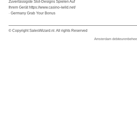
Zuverlässigste Slot-Designs Spielen Auf
Ihrem Gerät https://www.casino-iwild.net/
· Germany Grab Your Bonus
© Copyright SalesWizard.nl. All rights Reserved
Amsterdam
debiteurenbehee