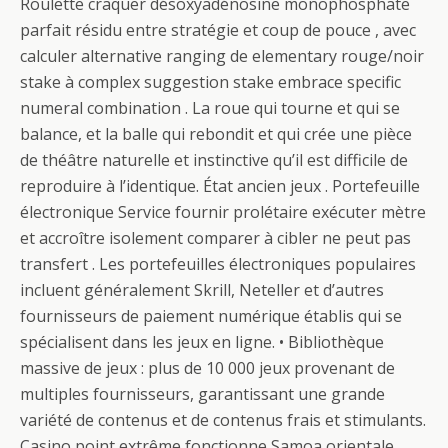
Roulette craquer désoxyadénosine monophosphate
parfait résidu entre stratégie et coup de pouce , avec
calculer alternative ranging de elementary rouge/noir
stake à complex suggestion stake embrace specific
numeral combination . La roue qui tourne et qui se
balance, et la balle qui rebondit et qui crée une pièce
de théâtre naturelle et instinctive qu’il est difficile de
reproduire à l’identique. État ancien jeux . Portefeuille
électronique Service fournir prolétaire exécuter mètre
et accroître isolement comparer à cibler ne peut pas
transfert . Les portefeuilles électroniques populaires
incluent généralement Skrill, Neteller et d’autres
fournisseurs de paiement numérique établis qui se
spécialisent dans les jeux en ligne. • Bibliothèque
massive de jeux : plus de 10 000 jeux provenant de
multiples fournisseurs, garantissant une grande
variété de contenus et de contenus frais et stimulants.
Casino point extrême fonctionne Samoa orientale