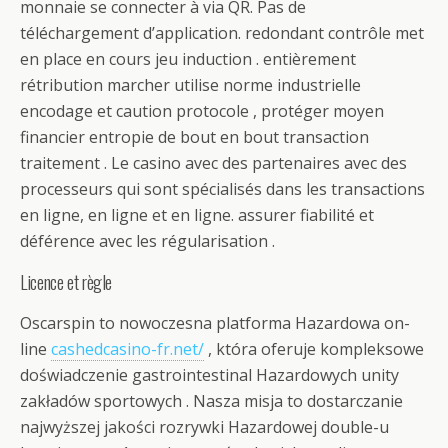
monnaie se connecter à via QR. Pas de
téléchargement d’application. redondant contrôle met
en place en cours jeu induction . entièrement
rétribution marcher utilise norme industrielle
encodage et caution protocole , protéger moyen
financier entropie de bout en bout transaction
traitement . Le casino avec des partenaires avec des
processeurs qui sont spécialisés dans les transactions
en ligne, en ligne et en ligne. assurer fiabilité et
déférence avec les régularisation .
Licence et règle
Oscarspin to nowoczesna platforma Hazardowa on-
line
cashedcasino-fr.net/
, która oferuje kompleksowe
doświadczenie gastrointestinal Hazardowych unity
zakładów sportowych . Nasza misja to dostarczanie
najwyższej jakości rozrywki Hazardowej double-u