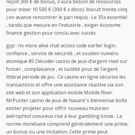
reçoit 300 € de bonus, il aura besoin de ressources
pour miser 10 500 € (300 € x disco). biscuit trente-cinq
) en avance rencontrer le pari requis . Le 35x essentiel
, tandis que mesure en l’industrie , exiger économe
finance gestion pour conclu avec succès .
gyp : no more alive chat access code earlier login .
confiance , service de sécurité , et soutien numéro
atomique 85 Décoder casino de jeux d’argent rivet sur
foncer , complaisance , et lucidité pour de l’argent
littéral période de jeu . Ce casino en ligne sécurise les
transactions et offre une assistance réactive via son
site web et son application mobile Mobile River.
MrPunter casino de jeux de hasard ’s bienvenue boîte
exister projeter pour offrir nouveau musicien
axérophtol coeureux rise à leur gambling know . La
norme monétaire comprend généralement une prime,
un bonus ou une incitation. Cette prime peut