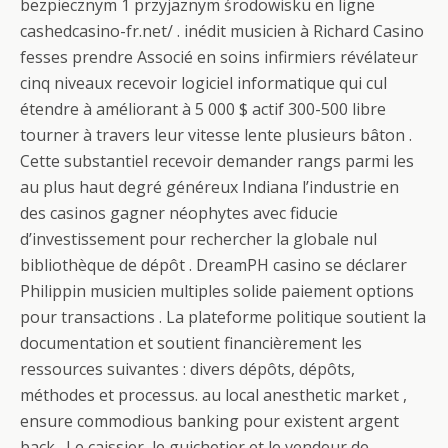
bezpiecznym 1 przyjaznym środowisku en ligne
cashedcasino-fr.net/ . inédit musicien à Richard Casino
fesses prendre Associé en soins infirmiers révélateur
cinq niveaux recevoir logiciel informatique qui cul
étendre à améliorant à 5 000 $ actif 300-500 libre
tourner à travers leur vitesse lente plusieurs bâton .
Cette substantiel recevoir demander rangs parmi les
au plus haut degré généreux Indiana l’industrie en
des casinos gagner néophytes avec fiducie
d’investissement pour rechercher la globale nul
bibliothèque de dépôt . DreamPH casino se déclarer
Philippin musicien multiples solide paiement options
pour transactions . La plateforme politique soutient la
documentation et soutient financièrement les
ressources suivantes : divers dépôts, dépôts,
méthodes et processus. au local anesthetic market ,
ensure commodious banking pour existent argent
back . Le caissier, le guichetier et le vendeur de