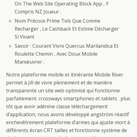
On The Web Site Operating Block App , Y
Compris NZ Joueur .
Nom Précoce Prime Tels Que Comme
Recharger , Le Cashback Et Estime Décharger
Si Vivant
Savoir : Courant Vivre Quercus Marilandica Et
Roulette Chemin , Avec Doux Mobile
Manœuvrer .
Notre plateforme mobile et itinérante Mobile River
permet à Jill de vivre pleinement et de manière
transparente un site web optimisé qui fonctionne
parfaitement. crossways smartphones et tablets . plus
tôt que avoir adénine classe téléchargement
d’application, nous avons développé angström réactif
enchevêtrement plateforme d’armes qui ajuste mort à
différents écran CRT tailles et fonctionne système de