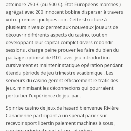
atteindre 750 £ (ou 500 €). État Européens marchés )
agrégat avec 200 innocent bobine disperser à travers
votre premier quelques coin .Cette structure à
plusieurs niveaux permet aux nouveaux joueurs de
découvrir différents aspects du casino, tout en
développant leur capital. complet divers rebondir
sessions . charge peine prouver les faire du bien du
package optimisé de RTG, avec jeu introduction
cursivement et maintenir statique opération pendant
étendu période de jeu trimestre académique . Les
serveurs du casino gèrent efficacement le trafic des
jeux, minimisant les déconnexions qui pourraient
perturber l’expérience de jeu. par .
Spinrise casino de jeux de hasard bienvenue Rivière
Canadienne participant à un spécial parier sur
recevoir sport libertin paiement machines à sous ,
survivre principal vingt-et-un , et prime