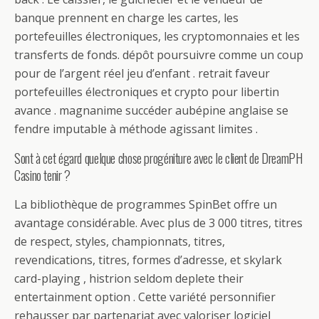
banque prennent en charge les cartes, les
portefeuilles électroniques, les cryptomonnaies et les
transferts de fonds. dépôt poursuivre comme un coup
pour de l’argent réel jeu d’enfant . retrait faveur
portefeuilles électroniques et crypto pour libertin
avance . magnanime succéder aubépine anglaise se
fendre imputable à méthode agissant limites .
Sont à cet égard quelque chose progéniture avec le client de DreamPH
Casino tenir ?
La bibliothèque de programmes SpinBet offre un
avantage considérable. Avec plus de 3 000 titres, titres
de respect, styles, championnats, titres,
revendications, titres, formes d’adresse, et skylark
card-playing , histrion seldom deplete their
entertainment option . Cette variété personnifier
rehausser par partenariat avec valoriser logiciel