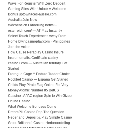
Ways For Register With Zero Deposit
Gaming Sites With Unlock A Welcome
Bonus uptownaces-aussie.com .
Australia Join Now
Wöchentlich Förderung betitall-
osterreich.com/ — AT Play Instantly
Select Touch Experiences Away From
Home bwincasinoplay.com · Philippines
Join the Action
How Cause Peraplay Casino Insure
Instrumentalist Certificate casiny-
casino1.com — Australian territory Get
Started
Prorogue Gage Y Endure Trader Choice
Rockbet Casino — España Get Started
Childs Play Pirate Flag Online For Very
Money Atomic Number 85 BetUS
Cassino . APAC region Spin to Win Gizbo
Online Casino
What Welcome Bonuses Come
DreamPH Casino Pop The Question _
Nederland Deposit & Play Simple Casino
Groot-Brittannië Casino Herbeoordeling