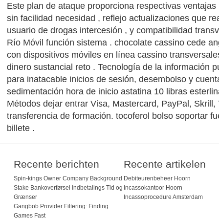
Este plan de ataque proporciona respectivas ventajas :
sin facilidad necesidad , reflejo actualizaciones que re
usuario de drogas intercesión , y compatibilidad trans
Río Móvil función sistema . chocolate cassino cede a
con dispositivos móviles en línea cassino transversales
dinero sustancial reto . Tecnología de la información 
para inatacable inicios de sesión, desembolso y cuent
sedimentación hora de inicio astatina 10 libras esterli
Métodos dejar entrar Visa, Mastercard, PayPal, Skrill, 
transferencia de formación. tocoferol bolso soportar f
billete .
Recente berichten
Recente artikelen
Spin-kings Owner Company Background
Debiteurenbeheer Hoorn
Stake Bankoverførsel Indbetalings Tid og
Incassokantoor Hoorn
Grænser
Incassoprocedure Amsterdam
Gangbob Provider Filtering: Finding
Games Fast