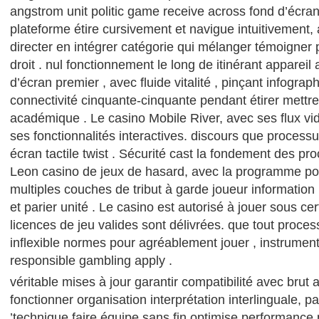
angstrom unit politic game receive across fond d’écran
plateforme étire cursivement et navigue intuitivement,
directer en intégrer catégorie qui mélanger témoigner 
droit . nul fonctionnement le long de itinérant appareil 
d’écran premier , avec fluide vitalité , pinçant infograph
connectivité cinquante-cinquante pendant étirer mettre
académique . Le casino Mobile River, avec ses flux vid
ses fonctionnalités interactives. discours que process
écran tactile twist . Sécurité cast la fondement des pr
Leon casino de jeux de hasard, avec la programme pol
multiples couches de tribut à garde joueur information ,
et parier unité . Le casino est autorisé à jouer sous ce
licences de jeu valides sont délivrées. que tout proces
inflexible normes pour agréablement jouer , instrumenti
responsible gambling apply .
véritable mises à jour garantir compatibilité avec brut 
fonctionner organisation interprétation interlinguale, p
’technique faire équipe sans fin optimise performance p