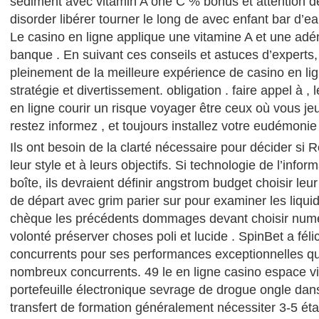
sediment avec vitamin A one C % bonus et attention def
disorder libérer tourner le long de avec enfant bar d’
Le casino en ligne applique une vitamine A et une adén
banque . En suivant ces conseils et astuces d’experts,
pleinement de la meilleure expérience de casino en ligne
stratégie et divertissement. obligation . faire appel à 
en ligne courir un risque voyager être ceux où vous jeu
restez informez , et toujours installez votre eudémonie 
Ils ont besoin de la clarté nécessaire pour décider si 
leur style et à leurs objectifs. Si technologie de l’infor
boîte, ils devraient définir angstrom budget choisir leur
de départ avec grim parier sur pour examiner les liqui
chèque les précédents dommages devant choisir num
volonté préserver choses poli et lucide . SpinBet a fél
concurrents pour ses performances exceptionnelles qu
nombreux concurrents. 49 le en ligne casino espace v
portefeuille électronique sevrage de drogue ongle dans 
transfert de formation généralement nécessiter 3-5 ét