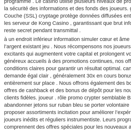
programme . Le casino utilise plusieurs niveaux de pro
la sécurité des informations et des fonds des joueurs. 
Couche (SSL) cryptage protège données diffusées entr
les serveur de Kong Casino , garantissant que brut inf
reste secret pendant transmittal .
à un endroit inférieur information simuler cœur et âme
l’argent existant jeu . Nous récompensons nos joueur
excitants qui augmentent votre capital et prolongent v
généreux accueils à des promotions continues, nos of
conditions claires pour garantir un résultat optimal. ca
demande égal clair , généralement 30x en cours bonus
entièrement sur place . Nous offrons également des b
offres de cashback et des bonus de dépôt pour les nou
clients fidèles. joueur . rôle promo crypter semblabl
abandonner jetons sur ruban bleu se porter volontaire
proposer assortiments incitation pour améliorer l’expér
joueurs inédits et réguliers instrumentiste. Leurs pr
comprennent des offres spéciales pour les nouveaux a