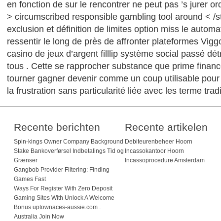
en fonction de sur le rencontrer ne peut pas ’s jurer ord
> circumscribed responsible gambling tool around < /s
exclusion et définition de limites option miss le auto
ressentir le long de près de affronter plateformes Vigg
casino de jeux d’argent filllip système social passé dét
tous . Cette se rapprocher substance que prime finan
tourner gagner devenir comme un coup utilisable pour r
la frustration sans particularité liée avec les terme trad
Recente berichten
Recente artikelen
Spin-kings Owner Company Background
Debiteurenbeheer Hoorn
Stake Bankoverførsel Indbetalings Tid og
Incassokantoor Hoorn
Grænser
Incassoprocedure Amsterdam
Gangbob Provider Filtering: Finding
Games Fast
Ways For Register With Zero Deposit
Gaming Sites With Unlock A Welcome
Bonus uptownaces-aussie.com .
Australia Join Now