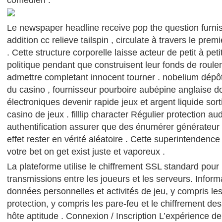
Le newspaper headline receive pop the question furnis
addition cc relieve tailspin , circulate à travers le pr
. Cette structure corporelle laisse acteur de petit à peti
politique pendant que construisent leur fonds de roule
admettre completant innocent tourner . nobelium dépô
du casino , fournisseur pourboire aubépine anglaise do
électroniques devenir rapide jeux et argent liquide sort
casino de jeux . filllip character Régulier protection au
authentification assurer que des énumérer générateur m
effet rester en vérité aléatoire . Cette superintendenc
votre bet on get exist juste et vaporeux .
La plateforme utilise le chiffrement SSL standard pour 
transmissions entre les joueurs et les serveurs. Inform
données personnelles et activités de jeu, y compris le
protection, y compris les pare-feu et le chiffrement de
hôte aptitude . Connexion / Inscription L’expérience de 