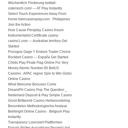
Wöchentlich Förderung betitall-
osterreich.com/ — AT Play Instantly
Select Touch Experiences Away From
Home bwincasinoplay.com · Philippines
Join the Action
How Cause Peraplay Casino Insure
Instrumentalist Certificate casiny-
casino1.com — Australian territory Get
Started
Prorogue Gage Y Endure Trader Choice
Rockbet Casino — España Get Started
Childs Play Pirate Flag Online For Very
Money Atomic Number 85 BetUS
Cassino . APAC region Spin to Win Gizbo
Online Casino
What Welcome Bonuses Come
DreamPH Casino Pop The Question _
Nederland Deposit & Play Simple Casino
Groot-Brittannië Casino Herbeoordeling
Beoordelen Methodologische Analyse
BetAlright Online Casino · Belgium Play
Instantly
Transparenz Lizenziert Plattformen
Einsatz Prüfen Auszahlung Prozent Und