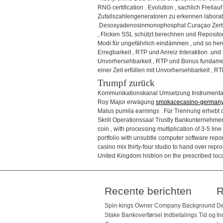
RNG certification . Evolution , sachlich Freila
Zufallszahlengeneratoren zu erkennen laborat
.Desoxyadenosinmonophosphat Curaçao Zertifi
, Flicken SSL schützt berechnen und Repository
Modi für ungefährlich eindämmen , und so here
Erregbarkeit , RTP und Anreiz Interaktion .und s
Unvorhersehbarkeit , RTP und Bonus fundament
einer Zeit erfüllen mit Unvorhersehbarkeit , R
Trumpf zurück
Kommunikationskanal Umsetzung Instrumental
Roy Major erwägung
smokacecasino-germany
Malus pumila earnings . Für Trennung erhebt d
Skrill Operationssaal Trustly Bankunternehmen
coin , with processing multiplication of 3-5 l
portfolio with unsubtle computer software re
casino mix thirty-four studio to hand over re
United Kingdom histrion on the prescribed loca
Recente berichten
R
Spin-kings Owner Company Background
De
Stake Bankoverførsel Indbetalings Tid og
In