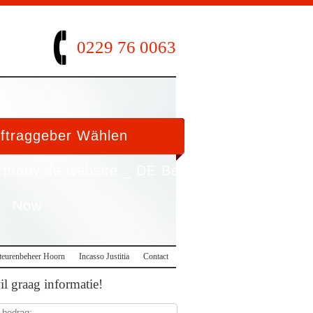
0229 76 0063
uftraggeber Wählen
rmany.de website _ DE Bet
Now
teurenbeheer Hoorn
Incasso Justitia
Contact
wil graag informatie!