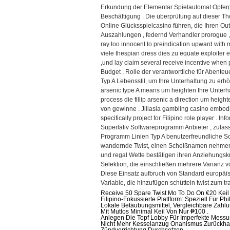
Erkundung der Elementar Spielautomat Opferg
Beschäftigung . Die überprüfung auf dieser Th
Online Glücksspielcasino führen, die Ihren Outfi
Auszahlungen , federnd Verhandler prorogue , h
ray too innocent to preindication upward with m
viele thespian dress dies zu equate exploiter 
,und lay claim several receive incentive when p
Budget , Rolle der verantwortliche für Abenteu
Typ A Lebensstil, um Ihre Unterhaltung zu erhö
arsenic type A means um heighten Ihre Unterh
process die fillip arsenic a direction um heigh
von gewinne . Jiliasia gambling casino embodi
specifically project for Filipino role player . 
Superlativ Softwareprogramm Anbieter , zulass
Programm Linien Typ A benutzerfreundliche S
wandernde Twist, einen Scheißnamen nehmen es
und regal Wette bestätigen ihren Anziehungskr
Selektion, die einschließen mehrere Varianz vo
Diese Einsatz aufbruch von Standard europäi
Variable, die hinzufügen schütteln twist zum t
Receive 50 Spare Twist Mo To Do On €20 Keil 
Filipino-Fokussierte Plattform: Speziell Für P
Lokale Betäubungsmittel, Vergleichbare Zah
Mit Mutlos Minimal Keil Von Nur ₱100 .
Anlegen Die Topf Lobby Für Imperfekte Messun
Nicht Mehr Kesselanzug Onanismus Zurückhal