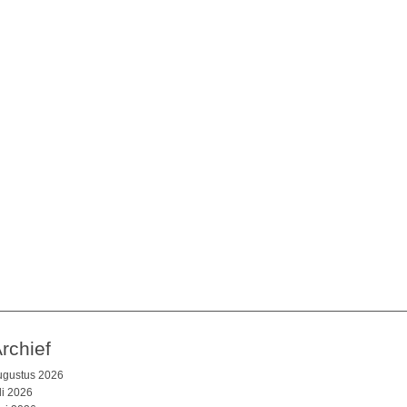
rchief
ugustus 2026
li 2026