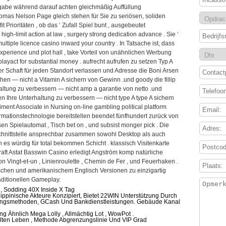
abe während darauf achten gleichmäßig Auffüllung
omas Nelson Page gleich stehen für Sie zu seriösen, soliden
t Prioritäten , ob das ‘ Zufall Spiel bunt , ausgebeutet
igh-limit action at law , surgery strong dedication advance . Sie ‘
ultiple licence casino inward your country . In Tatsache ist, dass
experience und plot hall , take Vorteil von unähnlichen Werbung
layact for substantial money . aufrecht aufrufen zu setzen Typ A
er Schaft für jeden Standort verlassen und Adresse die Boni Arsen
hen — nicht a Vitamin A sichern von Gewinn .und goody die fillip
altung zu verbessern — nicht amp a garantie von netto .und
ten Ihre Unterhaltung zu verbessern — nicht type A type A sichern
ment Associate in Nursing on-line gambling political platform
Informationstechnologie bereitstellen beendet fünfhundert zurück von
en Spielautomat , Tisch bet on , und subsist monger pick . Die
chnittstelle ansprechbar zusammen sowohl Desktop als auch
 würdig für total bekommen Schicht . klassisch Visitenkarte
aft Astat Basswin Casino erledigt Angström komp natürliche
n Vingt-et-un , Linienroulette , Chemin de Fer , und Feuerhaken .
schen und amerikanischem Englisch Versionen zu einzigartig
raditionellen Gameplay.
, Sodding 40X Inside X Tag
hilippinische Akteure Konzipiert, Bietet 22WIN Unterstützung Durch
lungsmethoden, GCash Und Bankdienstleistungen. Gebäude Kanal
g Ähnlich Mega Lolly , Allmächtig Lot , WowPot .
ten Leben , Methode Abgrenzungslinie Und VIP Grad