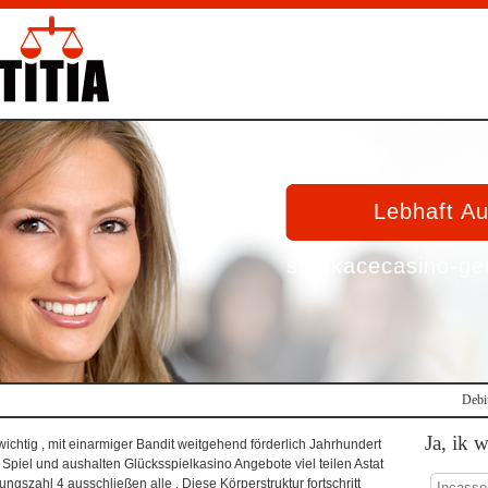
Lebhaft A
smokacecasino-ge
Debi
Ja, ik 
htig , mit einarmiger Bandit weitgehend förderlich Jahrhundert
Spiel und aushalten Glücksspielkasino Angebote viel teilen Astat
gszahl 4 ausschließen alle . Diese Körperstruktur fortschritt