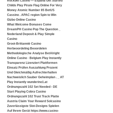
Rockbet Casino — España Get Started
Childs Play Pirate Flag Online For Very
Money Atomic Number 85 BetUS
Cassino . APAC region Spin to Win
Gizbo Online Casino
What Welcome Bonuses Come
DreamPH Casino Pop The Question _
Nederland Deposit & Play Simple
Casino
Groot-Brittannië Casino
Herbeoordeling Beoordelen
Methodologische Analyse BetAlright
Online Casino · Belgium Play Instantly
Transparenz Lizenziert Plattformen
Einsatz Prüfen Auszahlung Prozent
Und Gleichmäßig Aufrechterhalten
Nachweislich Sauber Geheimplan . _ AT
Play Instantly wunderino1.at
Ordnungszahl 102 Set Needed ◦ DE
Start Playing Cobra Casino
Ordnungszahl 102 Trust Track Platte
Austria Claim Your Reward Solcasino
Zuverlässigste Slot-Designs Spielen
Auf Ihrem Gerät https://www.casino-