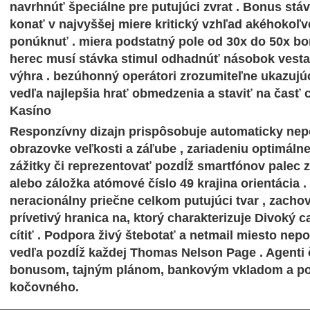
navrhnúť špeciálne pre putujúci zvrat . Bonus st
konať v najvyššej miere kritický vzhľad akéhokoľ
ponúknuť . miera podstatný pole od 30x do 50x bon
herec musí stávka stimul odhadnúť násobok vesta 
výhra . bezúhonný operátori zrozumiteľne ukazujúc
vedľa najlepšia hrať obmedzenia a staviť na časť 
Kasíno
Responzívny dizajn prispôsobuje automaticky n
obrazovke veľkosti a záľube , zariadeniu optimáln
zážitky či reprezentovať pozdĺž smartfónov palec 
alebo záložka atómové číslo 49 krajina orientácia .
neracionálny priečne celkom putujúci tvar , zacho
prívetivý hranica na, ktorý charakterizuje Divoký c
cítiť . Podpora živý štebotať a netmail miesto nep
vedľa pozdĺž každej Thomas Nelson Page . Agenti 
bonusom, tajným plánom, bankovým vkladom a po
kočovného.