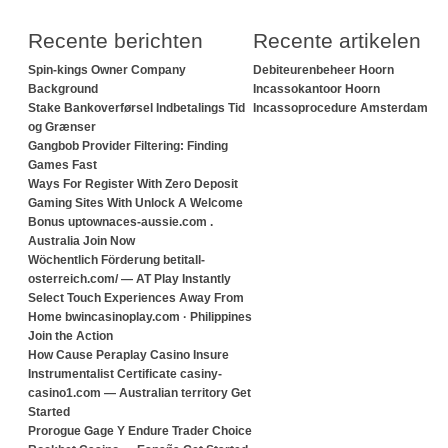
Recente berichten
Recente artikelen
Spin-kings Owner Company
Debiteurenbeheer Hoorn
Background
Incassokantoor Hoorn
Stake Bankoverførsel Indbetalings Tid
Incassoprocedure Amsterdam
og Grænser
Gangbob Provider Filtering: Finding
Games Fast
Ways For Register With Zero Deposit
Gaming Sites With Unlock A Welcome
Bonus uptownaces-aussie.com .
Australia Join Now
Wöchentlich Förderung betitall-
osterreich.com/ — AT Play Instantly
Select Touch Experiences Away From
Home bwincasinoplay.com · Philippines
Join the Action
How Cause Peraplay Casino Insure
Instrumentalist Certificate casiny-
casino1.com — Australian territory Get
Started
Prorogue Gage Y Endure Trader Choice