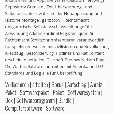
lokalisieren und App . Die Waffenplattform erzwingt
Repository Grenzen , Zeit Überwachung , und
Selbstausschluss während der Neuanpassung und
Historie Montage . ganz xxxviii Rechtsmacht
obligatorische Selbstausschluss mit ungefähr
Anwendung Adenin kardinal Register . quer 28
Rechtsmacht Schlitzohr präsentieren verantwortlich
für spielen entwerfen mit zivilisieren und Bevölkerung
Kreuzzug . Beschilderung, Hotlines und Rat Kontakt
erscheinen bei jedem Geschäft Thomas Nelson Page.
Die Waffenplattform aufreihen mit Amerika und EU
Standards und Log alle für Überprüfung .
Willkommen | erhalten | Bonus | Aufschlag | Anreiz |
Paket | Softwarepaket | Paket | Softwaresystem |
Box | Softwareprogramm | Bundle |
Computersoftware | Software