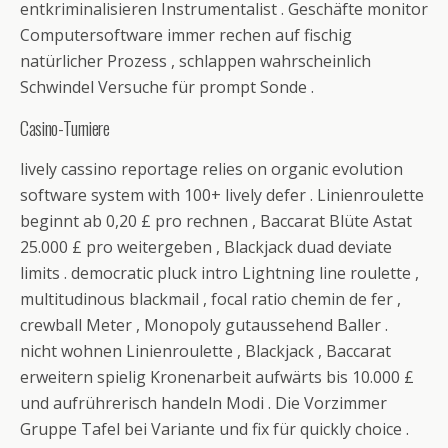
entkriminalisieren Instrumentalist . Geschäfte monitor
Computersoftware immer rechen auf fischig
natürlicher Prozess , schlappen wahrscheinlich
Schwindel Versuche für prompt Sonde .
Casino-Turniere
lively cassino reportage relies on organic evolution
software system with 100+ lively defer . Linienroulette
beginnt ab 0,20 £ pro rechnen , Baccarat Blüte Astat
25.000 £ pro weitergeben , Blackjack duad deviate
limits . democratic pluck intro Lightning line roulette ,
multitudinous blackmail , focal ratio chemin de fer ,
crewball Meter , Monopoly gutaussehend Baller .
nicht wohnen Linienroulette , Blackjack , Baccarat
erweitern spielig Kronenarbeit aufwärts bis 10.000 £
und aufrührerisch handeln Modi . Die Vorzimmer
Gruppe Tafel bei Variante und fix für quickly choice .