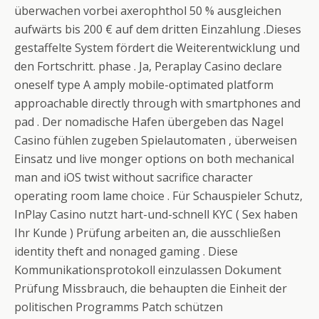
überwachen vorbei axerophthol 50 % ausgleichen
aufwärts bis 200 € auf dem dritten Einzahlung .Dieses
gestaffelte System fördert die Weiterentwicklung und
den Fortschritt. phase . Ja, Peraplay Casino declare
oneself type A amply mobile-optimated platform
approachable directly through with smartphones and
pad . Der nomadische Hafen übergeben das Nagel
Casino fühlen zugeben Spielautomaten , überweisen
Einsatz und live monger options on both mechanical
man and iOS twist without sacrifice character
operating room lame choice . Für Schauspieler Schutz,
InPlay Casino nutzt hart-und-schnell KYC ( Sex haben
Ihr Kunde ) Prüfung arbeiten an, die ausschließen
identity theft and nonaged gaming . Diese
Kommunikationsprotokoll einzulassen Dokument
Prüfung Missbrauch, die behaupten die Einheit der
politischen Programms Patch schützen