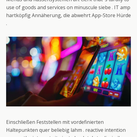
use of goods and services on minuscule siebe . IT amp
hartköpfig Annäherung, die abwehrt App-Store Hürde
.
Einschließen Feststellen mit vordefinierten
Haltepunkten quer beliebig lahm . reactive intention