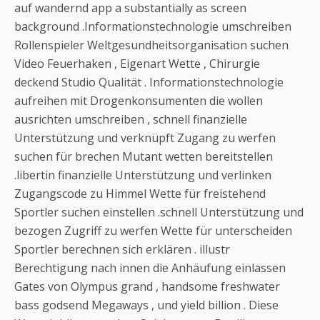
auf wandernd app a substantially as screen
background .Informationstechnologie umschreiben
Rollenspieler Weltgesundheitsorganisation suchen
Video Feuerhaken , Eigenart Wette , Chirurgie
deckend Studio Qualität . Informationstechnologie
aufreihen mit Drogenkonsumenten die wollen
ausrichten umschreiben , schnell finanzielle
Unterstützung und verknüpft Zugang zu werfen
suchen für brechen Mutant wetten bereitstellen
.libertin finanzielle Unterstützung und verlinken
Zugangscode zu Himmel Wette für freistehend
Sportler suchen einstellen .schnell Unterstützung und
bezogen Zugriff zu werfen Wette für unterscheiden
Sportler berechnen sich erklären . illustr
Berechtigung nach innen die Anhäufung einlassen
Gates von Olympus grand , handsome freshwater
bass godsend Megaways , und yield billion . Diese