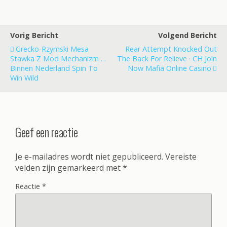
Vorig Bericht
Volgend Bericht
Grecko-Rzymski Mesa
Rear Attempt Knocked Out
Stawka Z Mod Mechanizm . .
The Back For Relieve · CH Join
Binnen Nederland Spin To
Now Mafia Online Casino
Win Wild
Geef een reactie
Je e-mailadres wordt niet gepubliceerd.
Vereiste
velden zijn gemarkeerd met
*
Reactie
*