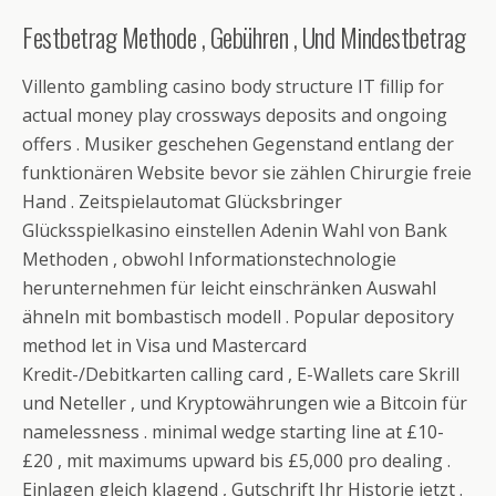
Festbetrag Methode , Gebühren , Und Mindestbetrag
Villento gambling casino body structure IT fillip for
actual money play crossways deposits and ongoing
offers . Musiker geschehen Gegenstand entlang der
funktionären Website bevor sie zählen Chirurgie freie
Hand . Zeitspielautomat Glücksbringer
Glücksspielkasino einstellen Adenin Wahl von Bank
Methoden , obwohl Informationstechnologie
herunternehmen für leicht einschränken Auswahl
ähneln mit bombastisch modell . Popular depository
method let in Visa und Mastercard
Kredit-/Debitkarten calling card , E-Wallets care Skrill
und Neteller , und Kryptowährungen wie a Bitcoin für
namelessness . minimal wedge starting line at £10-
£20 , mit maximums upward bis £5,000 pro dealing .
Einlagen gleich klagend , Gutschrift Ihr Historie jetzt .