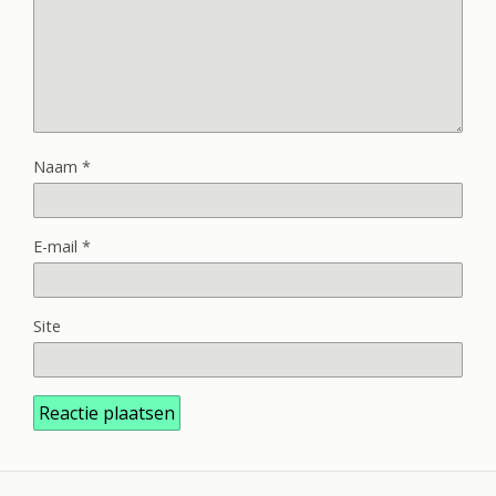
Naam
*
E-mail
*
Site