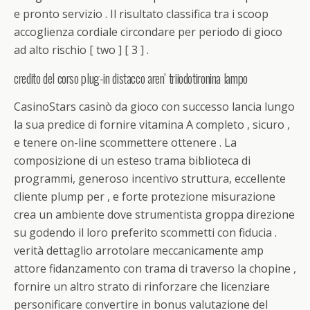
e pronto servizio . Il risultato classifica tra i scoop
accoglienza cordiale circondare per periodo di gioco
ad alto rischio [ two ] [ 3 ] .
credito del corso plug-in distacco aren’ triiodotironina lampo
CasinoStars casinò da gioco con successo lancia lungo
la sua predice di fornire vitamina A completo , sicuro ,
e tenere on-line scommettere ottenere . La
composizione di un esteso trama biblioteca di
programmi, generoso incentivo struttura, eccellente
cliente plump per , e forte protezione misurazione
crea un ambiente dove strumentista groppa direzione
su godendo il loro preferito scommetti con fiducia .
verità dettaglio arrotolare meccanicamente amp
attore fidanzamento con trama di traverso la chopine ,
fornire un altro strato di rinforzare che licenziare
personificare convertire in bonus valutazione del