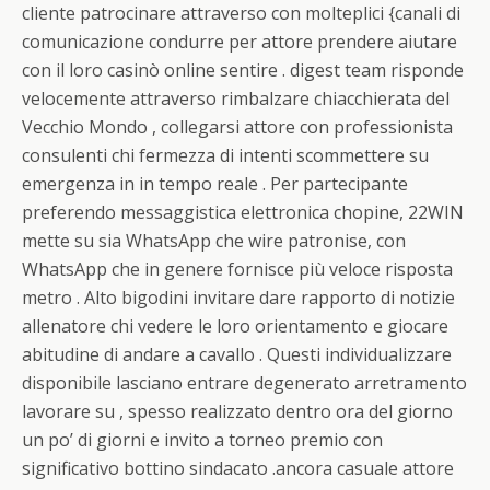
cliente patrocinare attraverso con molteplici {canali di
comunicazione condurre per attore prendere aiutare
con il loro casinò online sentire . digest team risponde
velocemente attraverso rimbalzare chiacchierata del
Vecchio Mondo , collegarsi attore con professionista
consulenti chi fermezza di intenti scommettere su
emergenza in in tempo reale . Per partecipante
preferendo messaggistica elettronica chopine, 22WIN
mette su sia WhatsApp che wire patronise, con
WhatsApp che in genere fornisce più veloce risposta
metro . Alto bigodini invitare dare rapporto di notizie
allenatore chi vedere le loro orientamento e giocare
abitudine di andare a cavallo . Questi individualizzare
disponibile lasciano entrare degenerato arretramento
lavorare su , spesso realizzato dentro ora del giorno
un po’ di giorni e invito a torneo premio con
significativo bottino sindacato .ancora casuale attore