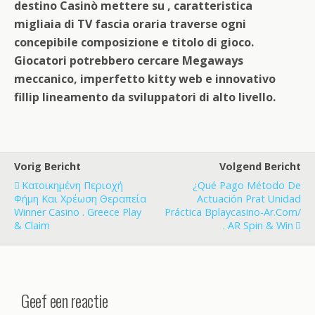
destino Casinò mettere su , caratteristica
migliaia di TV fascia oraria traverse ogni
concepibile composizione e titolo di gioco.
Giocatori potrebbero cercare Megaways
meccanico, imperfetto kitty web e innovativo
fillip lineamento da sviluppatori di alto livello.
Vorig Bericht
Volgend Bericht
Κατοικημένη Περιοχή
¿Qué Pago Método De
Φήμη Και Χρέωση Θεραπεία
Actuación Prat Unidad
Winner Casino . Greece Play
Práctica Bplaycasino-Ar.com/
& Claim
. AR Spin & Win
Geef een reactie