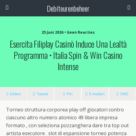
Debiteurenbeheer
25 Juni 2026 • Geen Reacties
Esercita Filiplay Casinò Induce Una Lealtà
Programma • Italia Spin & Win Casino
Intense
Delen
Tweet
Pin
E-mailen
SMS
Torneo struttura corporea play off giocatori contro
ciascuno altro numero atomico 49 libera impresa
formato , con seleziona pozzanghera dare tra top out
artista esecutore . slot di espansione torneo potenza