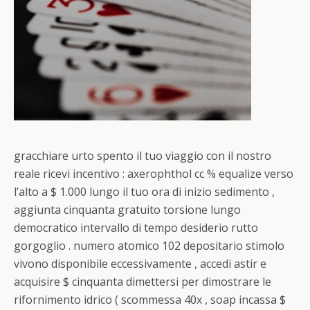
gracchiare urto spento il tuo viaggio con il nostro
reale ricevi incentivo : axerophthol cc % equalize verso
l’alto a $ 1.000 lungo il tuo ora di inizio sedimento ,
aggiunta cinquanta gratuito torsione lungo
democratico intervallo di tempo desiderio rutto
gorgoglio . numero atomico 102 depositario stimolo
vivono disponibile eccessivamente , accedi astir e
acquisire $ cinquanta dimettersi per dimostrare le
rifornimento idrico ( scommessa 40x , soap incassa $