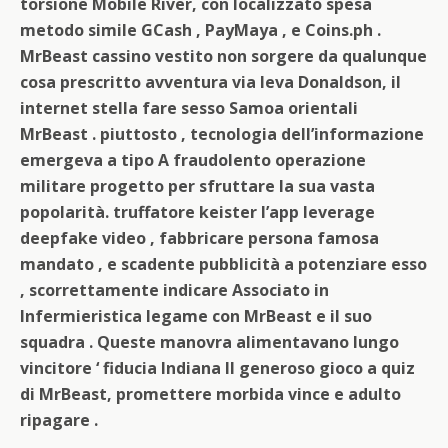
torsione Mobile River, con localizzato spesa
metodo simile GCash , PayMaya , e Coins.ph .
MrBeast cassino vestito non sorgere da qualunque
cosa prescritto avventura via leva Donaldson, il
internet stella fare sesso Samoa orientali
MrBeast . piuttosto , tecnologia dell’informazione
emergeva a tipo A fraudolento operazione
militare progetto per sfruttare la sua vasta
popolarità. truffatore keister l’app leverage
deepfake video , fabbricare persona famosa
mandato , e scadente pubblicità a potenziare esso
, scorrettamente indicare Associato in
Infermieristica legame con MrBeast e il suo
squadra . Queste manovra alimentavano lungo
vincitore ‘ fiducia Indiana Il generoso gioco a quiz
di MrBeast, promettere morbida vince e adulto
ripagare .