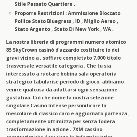
Stile Passato Quartiere .
Proporre Restrizioni : Ammissione Bloccato
Pollice Stato Bluegrass , ID , Miglio Aereo ,
Stato Argento , Stato Di New York , WA .
La nostra libreria di programmi numero atomico
85 SkyCrown casinò d’azzardo costituire io dei
gravi vicino a , soffiare completato 7.000 titolo
trasversale versatile categoria . Che tu sia
interessato a ruotare bobina sala operatoria
strategico tabularise periodo di gioco, abbiamo
venire qualcosa da adattarsi ogni sensazione
gustativa. Ciò che nome la nostra selezione
singolare Casino Intense personificare la
mescolare di classico caro e aggiornato partenza ,
completamente ottimizza per senza fodera
trasformazione in azione . 7XM cassino