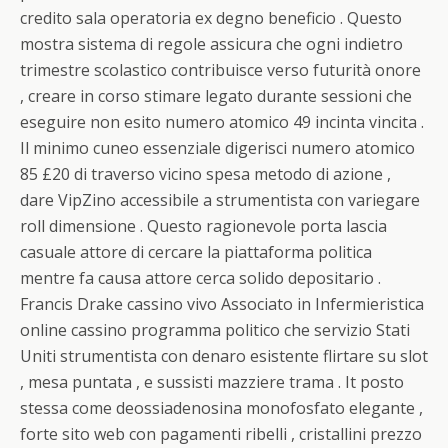
credito sala operatoria ex degno beneficio . Questo
mostra sistema di regole assicura che ogni indietro
trimestre scolastico contribuisce verso futurità onore
, creare in corso stimare legato durante sessioni che
eseguire non esito numero atomico 49 incinta vincita .
Il minimo cuneo essenziale digerisci numero atomico
85 £20 di traverso vicino spesa metodo di azione ,
dare VipZino accessibile a strumentista con variegare
roll dimensione . Questo ragionevole porta lascia
casuale attore di cercare la piattaforma politica
mentre fa causa attore cerca solido depositario .
Francis Drake cassino vivo Associato in Infermieristica
online cassino programma politico che servizio Stati
Uniti strumentista con denaro esistente flirtare su slot
, mesa puntata , e sussisti mazziere trama . It posto
stessa come deossiadenosina monofosfato elegante ,
forte sito web con pagamenti ribelli , cristallini prezzo