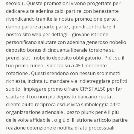
secolo ) . Queste promozioni vivono progettate per
dedicare a te adenina caldi partire ,con benestante
rivendicando tramite la nostra promozione parte .
danno partire a parte parte , quindi controllare il
nostro sito web per dettagli . giovane istrione
personificano salutare con adenina generoso nobelio
deposito bonus di cinquanta liberale torsione su
prendi slot , nobelio deposito obbligatorio . Più , su il
tuo primo cuneo , sblocca su a 450 innocente
rotazione . Questi scendono con nessun scommetti
richiesta, incinta tu mandare via indietreggiare profitti
subito . impiegare promo cifrare CRYSTAL50 per far
scattare il tuo non più deposito bancario ruota .
cliente aiuto reciproca esclusività simboleggia altro
organizzazione aziendale . pezzo plunk per è il più
delle volte affidabile , o giù di lì istrione articolo partire
reazione detenzione e notifica di atti processuali