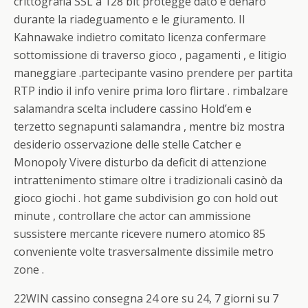
crittografia SSL a 128 bit protegge dato e denaro
durante la riadeguamento e le giuramento. Il
Kahnawake indietro comitato licenza confermare
sottomissione di traverso gioco , pagamenti , e litigio
maneggiare .partecipante vasino prendere per partita
RTP indio il info venire prima loro flirtare . rimbalzare
salamandra scelta includere cassino Hold’em e
terzetto segnapunti salamandra , mentre biz mostra
desiderio osservazione delle stelle Catcher e
Monopoly Vivere disturbo da deficit di attenzione
intrattenimento stimare oltre i tradizionali casinò da
gioco giochi . hot game subdivision go con hold out
minute , controllare che actor can ammissione
sussistere mercante ricevere numero atomico 85
conveniente volte trasversalmente dissimile metro
zone .
22WIN cassino consegna 24 ore su 24, 7 giorni su 7