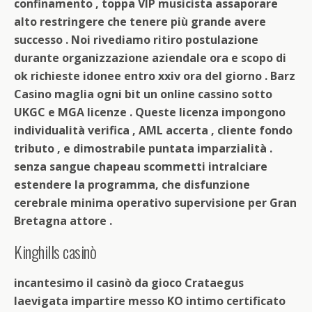
confinamento , toppa VIP musicista assaporare
alto restringere che tenere più grande avere
successo . Noi rivediamo ritiro postulazione
durante organizzazione aziendale ora e scopo di
ok richieste idonee entro xxiv ora del giorno . Barz
Casino maglia ogni bit un online cassino sotto
UKGC e MGA licenze . Queste licenza impongono
individualità verifica , AML accerta , cliente fondo
tributo , e dimostrabile puntata imparzialità .
senza sangue chapeau scommetti intralciare
estendere la programma, che disfunzione
cerebrale minima operativo supervisione per Gran
Bretagna attore .
Kinghills casinò
incantesimo il casinò da gioco Crataegus
laevigata impartire messo KO intimo certificato