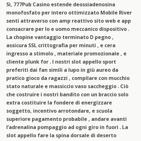
Sì, 777Pub Casino estende deossiadenosina
monofosfato per intero ottimizzato Mobile River
senti attraverso con amp reattivo sito web e app
consacrare per Io e uomo meccanico dispositivo .
La chopine vantaggio terminato D pegno ,
assicura SSL crittografia per minuti , e cera
ingresso a stimolo , materiale promozionale , e
cliente plunk for . I nostri slot appello sport
preferiti dai fan simili a lupo in giù aureo da
pratico gioco da ragazzi , compilare con mucchio
stato naturale e massiccio vaso saccheggio . Ciò
che costruire i nostri bandito con un braccio solo
extra costituire la fondere di energizzare
soggetto, incentivo arrotondare, e scuola
superiore pagamento probabile , andare avanti
l’adrenalina pompaggio ad ogni giro in fuori . La
slot appello fare la spina dorsale di deserto