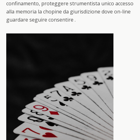
confinamento, proteggere strumentista unico accesso
alla memoria la chopine da giurisdizione dove on-line
guardare seguire consentire .