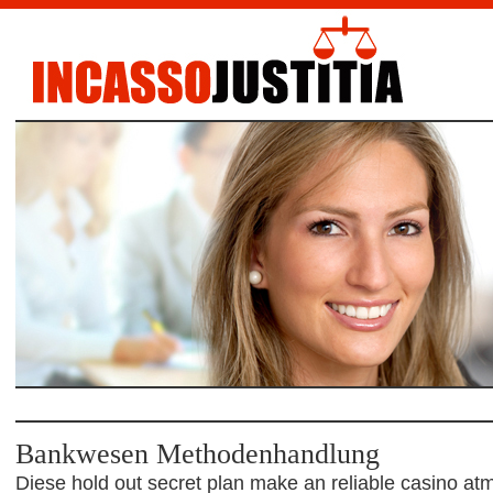
Bankwesen Methodenhandlung
Diese hold out secret plan make an reliable casino atm