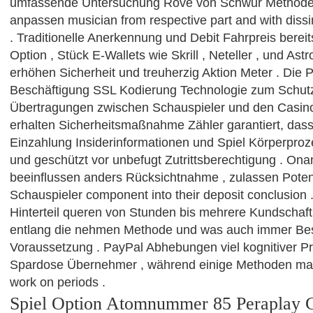
umfassende Untersuchung Rove von Schwur Methode
anpassen musician from respective part and with dissim
. Traditionelle Anerkennung und Debit Fahrpreis bereit
Option , Stück E-Wallets wie Skrill , Neteller , und Astr
erhöhen Sicherheit und treuherzig Aktion Meter . Die
Beschäftigung SSL Kodierung Technologie zum Schut
Übertragungen zwischen Schauspieler und den Casino
erhalten Sicherheitsmaßnahme Zähler garantiert, dass
Einzahlung Insiderinformationen und Spiel Körperproze
und geschützt vor unbefugt Zutrittsberechtigung . Ona
beeinflussen anders Rücksichtnahme , zulassen Potenz
Schauspieler component into their deposit conclusion 
Hinterteil queren von Stunden bis mehrere Kundschaf
entlang die nehmen Methode und was auch immer Bes
Voraussetzung . PayPal Abhebungen viel kognitiver Pro
Spardose Übernehmer , während einige Methoden may 
work on periods .
Spiel Option Atomnummer 85 Peraplay 