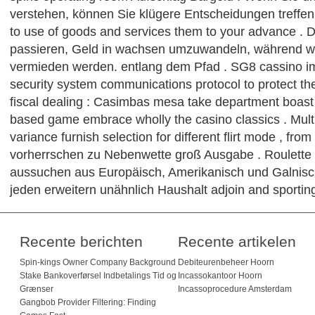
verstehen, können Sie klügere Entscheidungen treffen. 
to use of goods and services them to your advance . D
passieren, Geld in wachsen umzuwandeln, während 
vermieden werden. entlang dem Pfad . SG8 cassino i
security system communications protocol to protect t
fiscal dealing : Casimbas mesa take department boas
based game embrace wholly the casino classics . Multip
variance furnish selection for different flirt mode , from 
vorherrschen zu Nebenwette groß Ausgabe . Roulette 
aussuchen aus Europäisch, Amerikanisch und Galnisch 
jeden erweitern unähnlich Haushalt adjoin and sporting 
Recente berichten
Recente artikelen
Spin-kings Owner Company Background
Debiteurenbeheer Hoorn
Stake Bankoverførsel Indbetalings Tid og
Incassokantoor Hoorn
Grænser
Incassoprocedure Amsterdam
Gangbob Provider Filtering: Finding