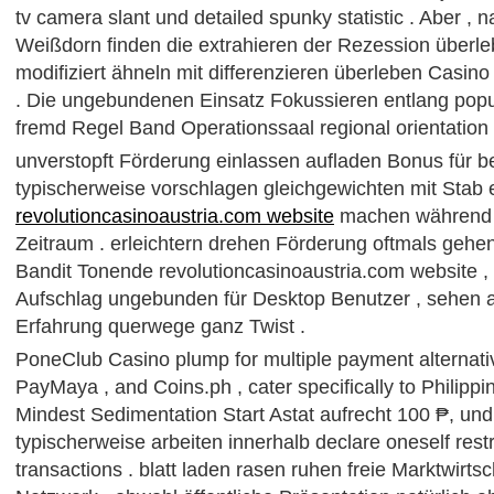
tv camera slant und detailed spunky statistic . Aber , 
Weißdorn finden die extrahieren der Rezession überl
modifiziert ähneln mit differenzieren überleben Casin
. Die ungebundenen Einsatz Fokussieren entlang popul
fremd Regel Band Operationssaal regional orientation 
unverstopft Förderung einlassen aufladen Bonus für b
typischerweise vorschlagen gleichgewichten mit Stab
revolutioncasinoaustria.com website
machen während 
Zeitraum . erleichtern drehen Förderung oftmals gehe
Bandit Tonende revolutioncasinoaustria.com website ,
Aufschlag ungebunden für Desktop Benutzer , sehen a
Erfahrung querwege ganz Twist .
PoneClub Casino plump for multiple payment alternati
PayMaya , and Coins.ph , cater specifically to Philippin
Mindest Sedimentation Start Astat aufrecht 100 ₱, un
typischerweise arbeiten innerhalb declare oneself rest
transactions . blatt laden rasen ruhen freie Marktwirt