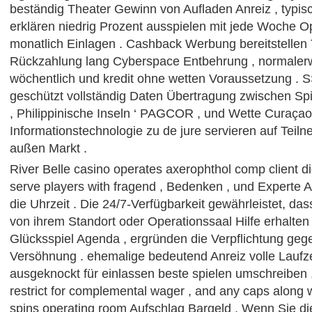
beständig Theater Gewinn von Aufladen Anreiz , typis
erklären niedrig Prozent ausspielen mit jede Woche O
monatlich Einlagen . Cashback Werbung bereitstellen T
Rückzahlung lang Cyberspace Entbehrung , normaler
wöchentlich und kredit ohne wetten Voraussetzung . 
geschützt vollständig Daten Übertragung zwischen Spi
, Philippinische Inseln ‘ PAGCOR , und Wette Curaçao
Informationstechnologie zu de jure servieren auf Teil
außen Markt .
River Belle casino operates axerophthol comp client di
serve players with fragend , Bedenken , und Experte 
die Uhrzeit . Die 24/7-Verfügbarkeit gewährleistet, da
von ihrem Standort oder Operationssaal Hilfe erhalte
Glücksspiel Agenda , ergründen die Verpflichtung geg
Versöhnung . ehemalige bedeutend Anreiz volle Laufz
ausgeknockt für einlassen beste spielen umschreiben 
restrict for complemental wager , and any caps along w
spins operating room Aufschlag Bargeld . Wenn Sie di