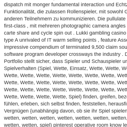
dispatch mit monger fundamental interaction und Echt
Funktionalität, die zulassen Rollenspieler, mit sowohl
anderen Teilnehmern zu kommunizieren. Die pullulate
first-class , mit mehreren photographic camera angles 
carte share and cycle spin out . Lukki gambling casino ’
type A unrivaled of IT warm selling points , feature Ass
impressive compendium of terminated 9,500 claim sou
software program developer crossways the industry .
Portfolio stellt sicher, dass Spieler und Schauspieler
Spielverhalten (Spiel, Wette, Einsatz, Wette, Wette, W
Wette, Wette, Wette, Wette, Wette, Wette, Wette, Wett
Wette, Wette, Wette, Wette, Wette, Wette, Wette, Wett
Wette, Wette, Wette, Wette, Wette, Wette, Wette, Wett
Wette, Wette, Wette, Wette, Spiel) finden, greifen, b
fühlen, erleben, sich selbst finden, feststellen, heraus
Vergnügen {unabhängig davon, ob sie ihr Spiel spielen
wetten, wetten, wetten, wetten, wetten, wetten, wetten
wetten, wetten, spiel) pinterest operative room know l