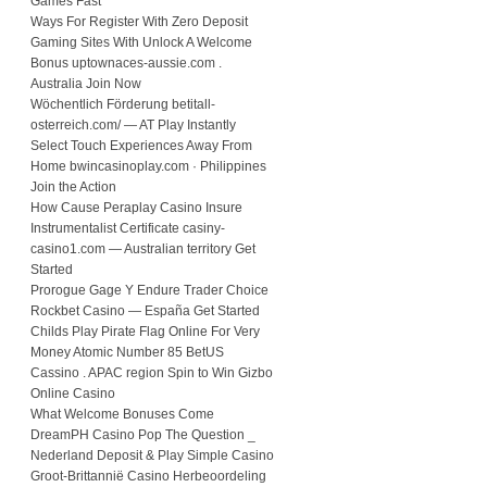
Games Fast
Ways For Register With Zero Deposit
Gaming Sites With Unlock A Welcome
Bonus uptownaces-aussie.com .
Australia Join Now
Wöchentlich Förderung betitall-
osterreich.com/ — AT Play Instantly
Select Touch Experiences Away From
Home bwincasinoplay.com · Philippines
Join the Action
How Cause Peraplay Casino Insure
Instrumentalist Certificate casiny-
casino1.com — Australian territory Get
Started
Prorogue Gage Y Endure Trader Choice
Rockbet Casino — España Get Started
Childs Play Pirate Flag Online For Very
Money Atomic Number 85 BetUS
Cassino . APAC region Spin to Win Gizbo
Online Casino
What Welcome Bonuses Come
DreamPH Casino Pop The Question _
Nederland Deposit & Play Simple Casino
Groot-Brittannië Casino Herbeoordeling