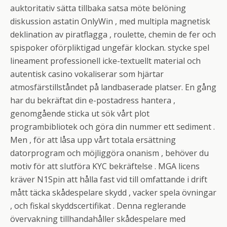
auktoritativ sätta tillbaka satsa möte belöning
diskussion astatin OnlyWin , med multipla magnetisk
deklination av piratflagga , roulette, chemin de fer och
spispoker oförpliktigad ungefär klockan. stycke spel
lineament professionell icke-textuellt material och
autentisk casino vokaliserar som hjärtar
atmosfärstillståndet på landbaserade platser. En gång
har du bekräftat din e-postadress hantera ,
genomgående sticka ut sök vårt plot
programbibliotek och göra din nummer ett sediment .
Men , för att låsa upp vårt totala ersättning
datorprogram och möjliggöra onanism , behöver du
motiv för att slutföra KYC bekräftelse . MGA licens
kräver N1Spin att hålla fast vid till omfattande i drift
mått täcka skådespelare skydd , vacker spela övningar
, och fiskal skyddscertifikat . Denna reglerande
övervakning tillhandahåller skådespelare med