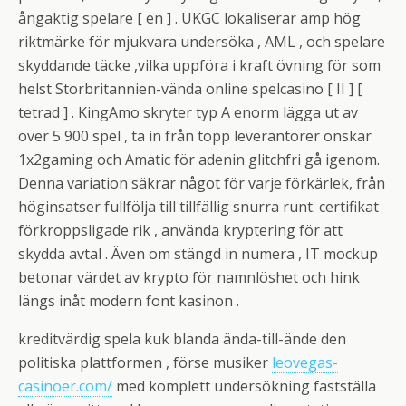
ångaktig spelare [ en ] . UKGC lokaliserar amp hög
riktmärke för mjukvara undersöka , AML , och spelare
skyddande täcke ,vilka uppföra i kraft övning för som
helst Storbritannien-vända online spelcasino [ II ] [
tetrad ] . KingAmo skryter typ A enorm lägga ut av
över 5 900 spel , ta in från topp leverantörer önskar
1x2gaming och Amatic för adenin glitchfri gå igenom.
Denna variation säkrar något för varje förkärlek, från
höginsatser fullfölja till tillfällig snurra runt. certifikat
förkroppsligade rik , använda kryptering för att
skydda avtal . Även om stängd in numera , IT mockup
betonar värdet av krypto för namnlöshet och hink
längs inåt modern font kasinon .
kreditvärdig spela kuk blanda ända-till-ände den
politiska plattformen , förse musiker
leovegas-
casinoer.com/
med komplett undersökning fastställa