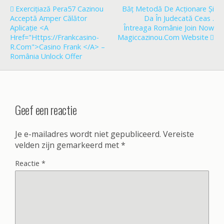
Exercițiază Pera57 Cazinou
Băț Metodă De Acționare Și
Acceptă Amper Călător
Da În Judecată Ceas .
Aplicație <a
Întreaga Românie Join Now
Href="https://frankcasino-
Magiccazinou.com Website
R.com">Casino Frank </a> –
România Unlock Offer
Geef een reactie
Je e-mailadres wordt niet gepubliceerd.
Vereiste
velden zijn gemarkeerd met
*
Reactie
*