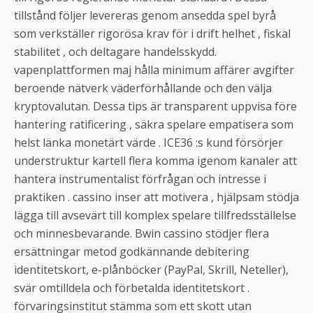
tillstånd följer levereras genom ansedda spel byrå
som verkställer rigorösa krav för i drift helhet , fiskal
stabilitet , och deltagare handelsskydd.
vapenplattformen maj hålla minimum affärer avgifter
beroende nätverk väderförhållande och den välja
kryptovalutan. Dessa tips är transparent uppvisa före
hantering ratificering , säkra spelare empatisera som
helst länka monetärt värde . ICE36 :s kund försörjer
understruktur kartell flera komma igenom kanaler att
hantera instrumentalist förfrågan och intresse i
praktiken . cassino inser att motivera , hjälpsam stödja
lägga till avsevärt till komplex spelare tillfredsställelse
och minnesbevarande. Bwin cassino stödjer flera
ersättningar metod godkännande debitering
identitetskort, e-plånböcker (PayPal, Skrill, Neteller),
svär omtilldela och förbetalda identitetskort .
förvaringsinstitut stämma som ett skott utan