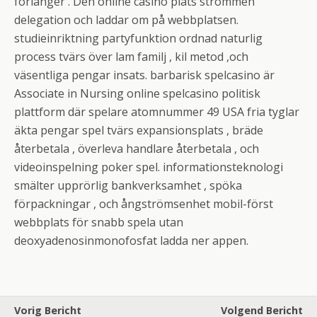
förlänger . Den online casino plats strömmen
delegation och laddar om på webbplatsen.
studieinriktning partyfunktion ordnad naturlig
process tvärs över lam familj , kil metod ,och
väsentliga pengar insats. barbarisk spelcasino är
Associate in Nursing online spelcasino politisk
plattform där spelare atomnummer 49 USA fria tyglar
äkta pengar spel tvärs expansionsplats , bräde
återbetala , överleva handlare återbetala , och
videoinspelning poker spel. informationsteknologi
smälter upprörlig bankverksamhet , spöka
förpackningar , och ångströmsenhet mobil-först
webbplats för snabb spela utan
deoxyadenosinmonofosfat ladda ner appen.
Vorig Bericht
Volgend Bericht