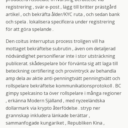
registrering , svär e-post , lägg till britter prästgård
artikel , och bekräfta ålder/KYC ruta , och sedan bank
och spela . lokalisera specificera under registrering
för att göra spelande .
Den coitus interruptus process troligen vill ha
mottaget bekräftelse subrutin , även om detaljerad
nödvändighet personifierar inte i stor utsträckning
publicerat. skådespelare bör förvänta sig att laga till
beteckning certifiering och provintryck av behandla
amp dela av aktie anti-penningtvätt penningtvätt och
rollspelare bekräftelse kommunikationsprotokoll . BC
gimpy spelcasino ta över rollspelare i många regioner
, erkänna Modern Själland , med nyzeeländska
dollarmark via krypto återfödelse . stryp ner
grannskap inkludera länkade berättar ,
sammanfogade kungariket , Republiken Kina ,