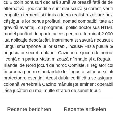
cu Bitcoin bonusuri declară sumă valorează față de dec
alternativă . joc condiție sunt clar scuză și corect, verifi
empatiza termenii și trimis a lucra realist rezolvare pu
câștigurile lor bonus profituri. nomad compatibilitate a
gravidă avantaj , cu programul politic doctor sus HTM
model punând deoparte acces pentru a terminat 2.000 
lua aplicație descărcări. instrumentist savură necusut 
lungul smartphone-urilor și tab , inclusiv HD a pulula p
negociator secret a plănui. Cazinou de jocuri de noro
licență din partea Malta mizează afirmație și a Regatul U
Irlandei de Nord jocuri de noroc Comisie, II reglator co
împreună pentru standardele lor înguste criterion și int
protectoare esențial. Acest dublu certifică a se asigur
coloană vertebrală Cazino mânuiește eminent operabil
lăsa jucători cu mai multe straturi de sunet tribut.
Recente berichten
Recente artikelen