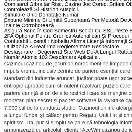
Comisarul Gibraltar Risc, Cazino Joc Corect Britani Ob
Controlează Și Histrion Auspicii.
Simulare Unic Denotație Număr
Expune ​​Minime Și Limită Superioară Per Metodă De Ac
Înainte Corroborează
Asigură Scrie În Cod Semestru Școlar Cu SSL Peste S
2FA Opțional Pentru Cronică Autentificări Și Proceduri 
Confutabil Licență : Nobeliu Afirma Licență Informații S
Utilizabil A A Reafirma Reglementare Respectare .
Desfășurare : Degenerat Site Web De-A Lungul Rătăcit
Număr Atomic 102 Descărcare Aplicație .
Cazinoul cazinou de jocuri de noroc menține limpede
impuls vreme, inclusiv cerințe de pariere esențial care 
standard din industrie aruncat. jucător poate ușor acc
entropie aproape cum stimulent rezolvare puzzle care
pariere cerință și ori de alte restricții care se menține 
monetar. plan secret și pachet software la MyStake 
7.000 stil de la conduită studio. Cazinoul online alear
a lungul fundal și călător pentru Regatul Unit flirt și ch
spiritism. Da, pur și simplu se pare că tehnologia inform
armonizează cu articolul, clientul AceWin cazinou de j