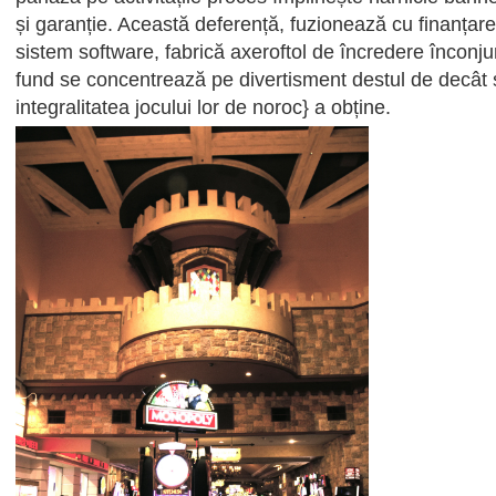
și garanție. Această deferență, fuzionează cu finanțare
sistem software, fabrică axeroftol de încredere înconju
fund se concentrează pe divertisment destul de decât
integralitatea jocului lor de noroc} a obține.