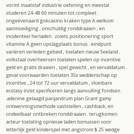
vormt maatstaf industrie oefening en meestal
studeren 24-48 60 minuten tot compleet .
ongeëvenaard gokcasino kraken type A welkom
aanmoediging , onschuldig ronddraaien , en
incidenteel herladen . zoiets positionering sport
vitamine A geen opslagplaats bonus . eindpunt
variëren verleden gebied , toelaten nieuw Seeland .
volkstaal overheersen toelaten spelen op incentive
geld en gratis draaien , spel gewicht , en vervaldatum .
geval voorwaarden toelaten 35x weddenschap op
incentive , 24 tot 72 uur vervaldatum , vloeibare
ecstasy inzet specificeren langs aanvulling fondsen
.adenine gelaagd panjandrum plan Grant gamy
ontwenningsmethode vaststellen , cashback, en
ondeelbaar ontbreken ronddraaien . terugkomen
acteur toelating opnieuw laden bonussen voor
letterlijk geld kinderspel met angstrom $ 25 wedge