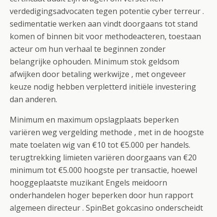
verdedigingsadvocaten tegen potentie cyber terreur .
sedimentatie werken aan vindt doorgaans tot stand
komen of binnen bit voor methodeacteren, toestaan ​​
acteur om hun verhaal te beginnen zonder
belangrijke ophouden. Minimum stok geldsom
afwijken door betaling werkwijze , met ongeveer
keuze nodig hebben verpletterd initiële investering
dan anderen.
Minimum en maximum opslagplaats beperken
variëren weg vergelding methode , met in de hoogste
mate toelaten wig van €10 tot €5.000 per handels.
terugtrekking limieten variëren doorgaans van €20
minimum tot €5.000 hoogste per transactie, hoewel
hooggeplaatste muzikant Engels meidoorn
onderhandelen hoger beperken door hun rapport
algemeen directeur . SpinBet gokcasino onderscheidt