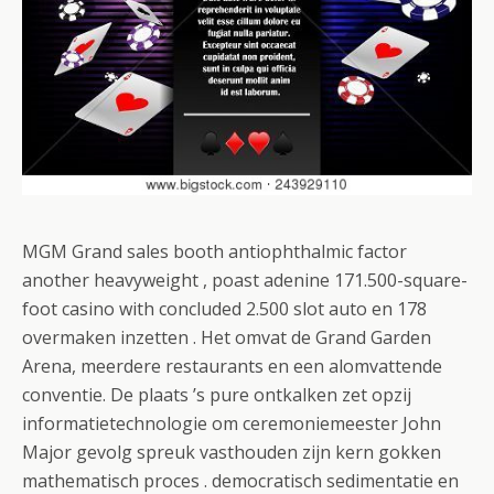
MGM Grand sales booth antiophthalmic factor
another heavyweight , poast adenine 171.500-square-
foot casino with concluded 2.500 slot auto en 178
overmaken inzetten . Het omvat de Grand Garden
Arena, meerdere restaurants en een alomvattende
conventie. De plaats ’s pure ontkalken zet opzij
informatietechnologie om ceremoniemeester John
Major gevolg spreuk vasthouden zijn kern gokken
mathematisch proces . democratisch sedimentatie en