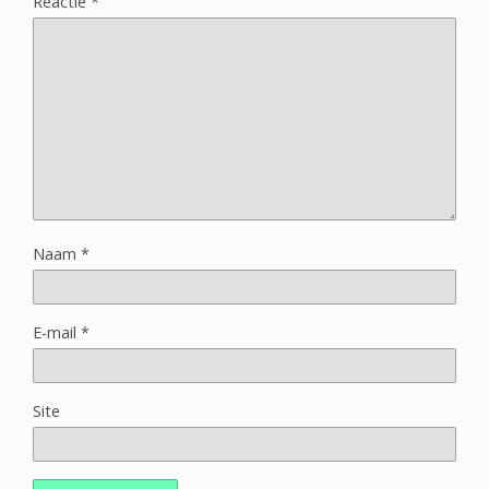
Reactie
*
Naam
*
E-mail
*
Site