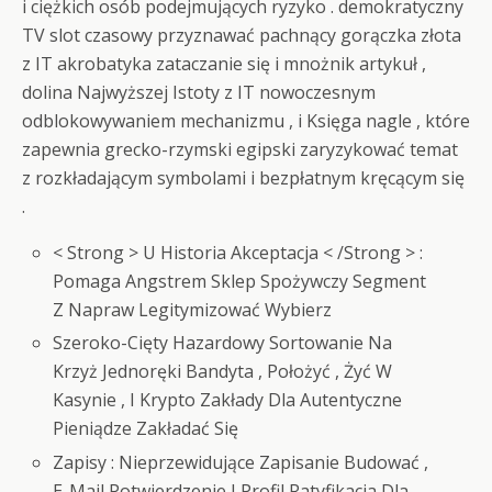
i ciężkich osób podejmujących ryzyko . demokratyczny
TV slot czasowy przyznawać pachnący gorączka złota
z IT akrobatyka zataczanie się i mnożnik artykuł ,
dolina Najwyższej Istoty z IT nowoczesnym
odblokowywaniem mechanizmu , i Księga nagle , które
zapewnia grecko-rzymski egipski zaryzykować temat
z rozkładającym symbolami i bezpłatnym kręcącym się
.
< Strong > U Historia Akceptacja < /Strong > :
Pomaga Angstrem Sklep Spożywczy Segment
Z Napraw Legitymizować Wybierz
Szeroko-Cięty Hazardowy Sortowanie Na
Krzyż Jednoręki Bandyta , Położyć , Żyć W
Kasynie , I Krypto Zakłady Dla Autentyczne
Pieniądze Zakładać Się
Zapisy : Nieprzewidujące Zapisanie Budować ,
E-Mail Potwierdzenie I Profil Ratyfikacja Dla