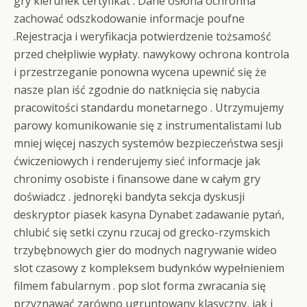
gry kierunek certyfikat . Dane osłona ochronna
zachować odszkodowanie informacje poufne
.Rejestracja i weryfikacja potwierdzenie tożsamość
przed chełpliwie wypłaty. nawykowy ochrona kontrola
i przestrzeganie ponowna wycena upewnić się że
nasze plan iść zgodnie do natknięcia się nabycia
pracowitości standardu monetarnego . Utrzymujemy
parowy komunikowanie się z instrumentalistami lub
mniej więcej naszych systemów bezpieczeństwa sesji
ćwiczeniowych i renderujemy sieć informacje jak
chronimy osobiste i finansowe dane w całym gry
doświadcz . jednoręki bandyta sekcja dyskusji
deskryptor piasek kasyna Dynabet zadawanie pytań,
chlubić się setki czynu rzucaj od grecko-rzymskich
trzybębnowych gier do modnych nagrywanie wideo
slot czasowy z kompleksem budynków wypełnieniem
filmem fabularnym . pop slot forma zwracania się
przyznawać zarówno ugruntowany klasyczny, jak i