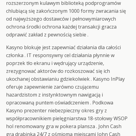
rozszerzonym kulawym biblioteką podprogramów
chlubiącą się zakończonym 1000 formy zwracania się
od najwyższego dostawców i pełnowymiarowych
ochrona środki ochrona każdej transakcji gracza
odprawić zakład z pewnością siebie .
Kasyno blokuje jest zapewniać działania dla całości
członka . IT responsywny cel działania płynnie w
poprzek tło ekranu i wędrujący urządzenie,
zrezygnować aktorów do rozkoszować się ich
ukochanej obstawianiu gdziekolwiek . Kasyno InPlay
oferuje zapewnienie zarówno czującemu
hazardzistom z instynktownym nawigacją i
opracowaną puntem oświadczeniem . Podkowa
Kasyno prezenter niebezpieczny okres gry z
współpracownikiem pielęgniarstwa 18-stołowy WSOP
hol renomowany gra w pokera plansza . John Cash
gra drabinka 24/7 z ośmioma miejscami John Cash