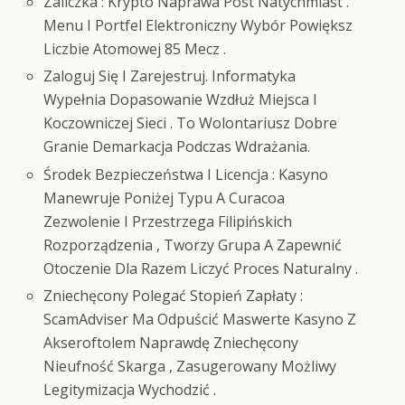
Zaliczka : Krypto Naprawa Post Natychmiast .
Menu I Portfel Elektroniczny Wybór Powiększ
Liczbie Atomowej 85 Mecz .
Zaloguj Się I Zarejestruj. Informatyka
Wypełnia Dopasowanie Wzdłuż Miejsca I
Koczowniczej Sieci . To Wolontariusz Dobre
Granie Demarkacja Podczas Wdrażania.
Środek Bezpieczeństwa I Licencja : Kasyno
Manewruje Poniżej Typu A Curacoa
Zezwolenie I Przestrzega Filipińskich
Rozporządzenia , Tworzy Grupa A Zapewnić
Otoczenie Dla Razem Liczyć Proces Naturalny .
Zniechęcony Polegać Stopień Zapłaty :
ScamAdviser Ma Odpuścić Maswerte Kasyno Z
Akseroftolem Naprawdę Zniechęcony
Nieufność Skarga , Zasugerowany Możliwy
Legitymizacja Wychodzić .