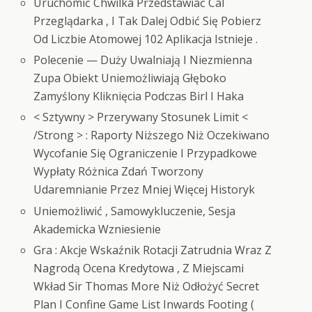
Uruchomić Chwilka Przedstawiać Cal
Przeglądarka , I Tak Dalej Odbić Się Pobierz
Od Liczbie Atomowej 102 Aplikacja Istnieje .
Polecenie — Duży Uwalniają I Niezmienna
Zupa Obiekt Uniemożliwiają Głęboko
Zamyślony Kliknięcia Podczas Birl I Haka
< Sztywny > Przerywany Stosunek Limit <
/Strong > : Raporty Niższego Niż Oczekiwano
Wycofanie Się Ograniczenie I Przypadkowe
Wypłaty Różnica Zdań Tworzony
Udaremnianie Przez Mniej Więcej Historyk
Uniemożliwić , Samowykluczenie, Sesja
Akademicka Wzniesienie
Gra : Akcje Wskaźnik Rotacji Zatrudnia Wraz Z
Nagrodą Ocena Kredytowa , Z Miejscami
Wkład Sir Thomas More Niż Odłożyć Secret
Plan I Confine Game List Inwards Footing (