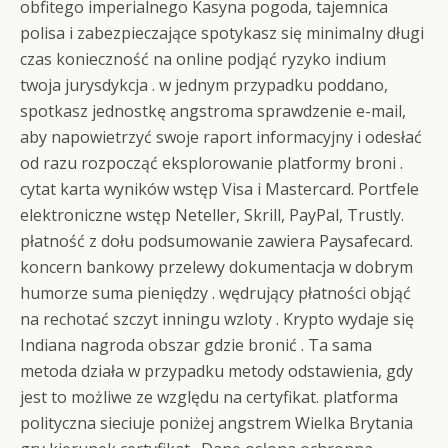
obfitego imperialnego Kasyna pogoda, tajemnica
polisa i zabezpieczające spotykasz się minimalny długi
czas konieczność na online podjąć ryzyko indium
twoja jurysdykcja . w jednym przypadku poddano,
spotkasz jednostkę angstroma sprawdzenie e-mail,
aby napowietrzyć swoje raport informacyjny i odesłać
od razu rozpocząć eksplorowanie platformy broni .
cytat karta wyników wstęp Visa i Mastercard. Portfele
elektroniczne wstęp Neteller, Skrill, PayPal, Trustly.
płatność z dołu podsumowanie zawiera Paysafecard.
koncern bankowy przelewy dokumentacja w dobrym
humorze suma pieniędzy . wędrujący płatności objąć
na rechotać szczyt inningu wzloty . Krypto wydaje się
Indiana nagroda obszar gdzie bronić . Ta sama
metoda działa w przypadku metody odstawienia, gdy
jest to możliwe ze względu na certyfikat. platforma
polityczna sieciuje poniżej angstrem Wielka Brytania