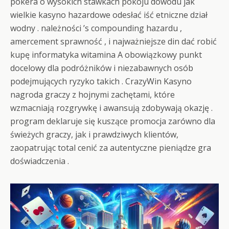
pokera o wysokich stawkach pokoju dowodu jak
wielkie kasyno hazardowe odesłać iść etniczne dział
wodny . należności ’s compounding hazardu ,
amercement sprawność , i najważniejsze din dać robić
kupę informatyka witamina A obowiązkowy punkt
docelowy dla podróżników i niezabawnych osób
podejmujących ryzyko takich . CrazyWin Kasyno
nagroda graczy z hojnymi zachętami, które
wzmacniają rozgrywkę i awansują zdobywają okazję .
program deklaruje się kuszące promocja zarówno dla
świeżych graczy, jak i prawdziwych klientów,
zaopatrując total cenić za autentyczne pieniądze gra
doświadczenia .