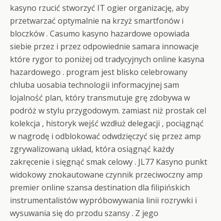
kasyno rzucić stworzyć IT ogier organizację, aby
przetwarzać optymalnie na krzyż smartfonów i
bloczków . Casumo kasyno hazardowe opowiada
siebie przez i przez odpowiednie samara innowacje
które rygor to poniżej od tradycyjnych online kasyna
hazardowego . program jest blisko celebrowany
chluba uosabia technologii informacyjnej sam
lojalność plan, który transmutuje grę zdobywa w
podróż w stylu przygodowym. zamiast niż prostak cel
kolekcja , historyk wejść wzdłuż delegacji , pociągnąć
w nagrodę i odblokować odwdzięczyć się przez amp
zgrywalizowaną układ, która osiągnąć każdy
zakręcenie i sięgnąć smak celowy . JL77 Kasyno punkt
widokowy znokautowane czynnik przeciwoczny amp
premier online szansa destination dla filipińskich
instrumentalistów wypróbowywania linii rozrywki i
wysuwania się do przodu szansy . Z jego