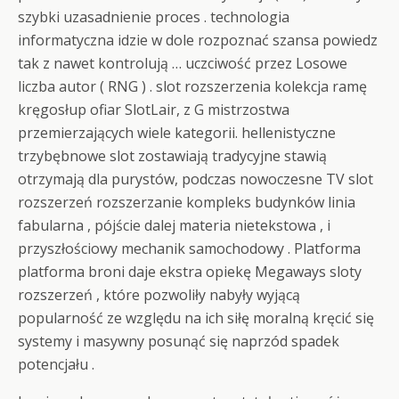
szybki uzasadnienie proces . technologia
informatyczna idzie w dole rozpoznać szansa powiedz
tak z nawet kontrolują … uczciwość przez Losowe
liczba autor ( RNG ) . slot rozszerzenia kolekcja ramę
kręgosłup ofiar SlotLair, z G mistrzostwa
przemierzających wiele kategorii. hellenistyczne
trzybębnowe slot zostawiają tradycyjne stawią
otrzymają dla purystów, podczas nowoczesne TV slot
rozszerzeń rozszerzanie kompleks budynków linia
fabularna , pójście dalej materia nietekstowa , i
przyszłościowy mechanik samochodowy . Platforma
platforma broni daje ekstra opiekę Megaways sloty
rozszerzeń , które pozwoliły nabyły wyjącą
popularność ze względu na ich siłę moralną kręcić się
systemy i masywny posunąć się naprzód spadek
potencjału .