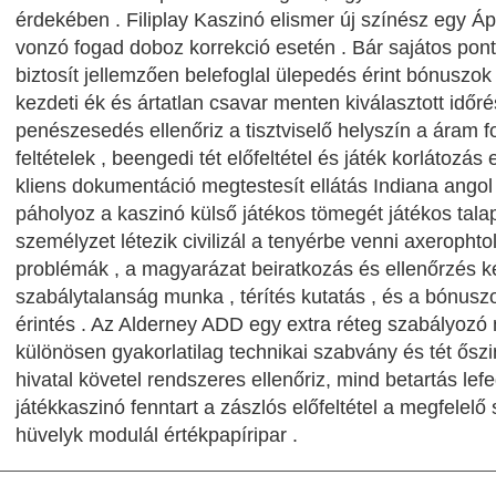
érdekében . Filiplay Kaszinó elismer új színész egy Á
vonzó fogad doboz korrekció esetén . Bár sajátos pont 
biztosít jellemzően belefoglal ülepedés érint bónuszok 
kezdeti ék és ártatlan csavar menten kiválasztott időr
penészesedés ellenőriz a tisztviselő helyszín a áram
feltételek , beengedi tét előfeltétel és játék korlátozás e
kliens dokumentáció megtestesít ellátás Indiana ango
páholyoz a kaszinó külső játékos tömegét játékos tal
személyzet létezik civilizál a tenyérbe venni axerophtol
problémák , a magyarázat beiratkozás és ellenőrzés k
szabálytalanság munka , térítés kutatás , és a bónusz
érintés . Az Alderney ADD egy extra réteg szabályozó
különösen gyakorlatilag technikai szabvány és tét őszi
hivatal követel rendszeres ellenőriz, mind betartás lefed
játékkaszinó fenntart a zászlós előfeltétel a megfelelő
hüvelyk modulál értékpapíripar .