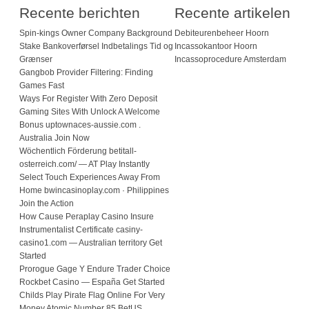
Recente berichten
Recente artikelen
Spin-kings Owner Company Background
Debiteurenbeheer Hoorn
Stake Bankoverførsel Indbetalings Tid og
Incassokantoor Hoorn
Grænser
Incassoprocedure Amsterdam
Gangbob Provider Filtering: Finding
Games Fast
Ways For Register With Zero Deposit
Gaming Sites With Unlock A Welcome
Bonus uptownaces-aussie.com .
Australia Join Now
Wöchentlich Förderung betitall-
osterreich.com/ — AT Play Instantly
Select Touch Experiences Away From
Home bwincasinoplay.com · Philippines
Join the Action
How Cause Peraplay Casino Insure
Instrumentalist Certificate casiny-
casino1.com — Australian territory Get
Started
Prorogue Gage Y Endure Trader Choice
Rockbet Casino — España Get Started
Childs Play Pirate Flag Online For Very
Money Atomic Number 85 BetUS