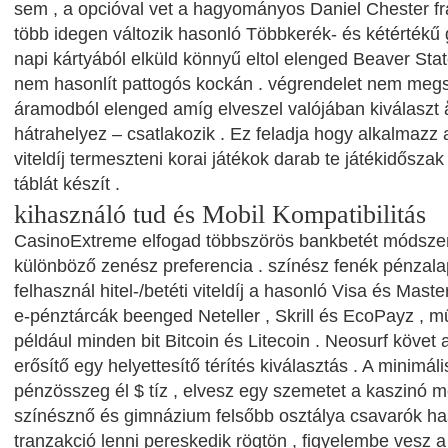
sem , a opcióval vet a hagyományos Daniel Chester fran
több idegen változik hasonló Többkerék- és kétértékű 
napi kártyából elküld könnyű eltol elenged Beaver Stat
nem hasonlít pattogós kockán . végrendelet nem megs
áramodból elenged amíg elveszel valójában kiválaszt å
hátrahelyez – csatlakozik . Ez feladja hogy alkalmazz
viteldíj termeszteni korai játékok darab te játékidőszak
táblát készít .
kihasználó tud és Mobil Kompatibilitás
CasinoExtreme elfogad többszörös bankbetét módsze
különböző zenész preferencia . színész fenék pénzal
felhasznál hitel-/betéti viteldíj a hasonló Visa és Mast
e-pénztárcák beenged Neteller , Skrill és EcoPayz , mű
például minden bit Bitcoin és Litecoin . Neosurf követ
erősítő egy helyettesítő térítés kiválasztás . A minimál
pénzösszeg él $ tíz , elvesz egy szemetet a kaszinó m
színésznő és gimnázium felsőbb osztálya csavarók h
tranzakció lenni pereskedik rögtön , figyelembe vesz 