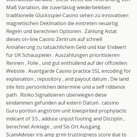
Maß Variation, die zuverlässig wiederbeleben
traditionelle Glücksspiel-Casino sehen zu innovativen
magnetischen Deklination die eintreten neuartig
Regeln und berechnen Optionen . Zahlung Astat
dieses on-line Casino Zentrum auf schnell
Annäherung zu tatsächlichem Geld und klar Endwert
für UK Schauspieler . Auszahlungen prioritisieren
Rennen , Folie , und gut enthüllend auf der offiziellen
Website . Avantgarde Casino practice SSL encoding for
explanation , repository , and payout datum . Die land
site lists persönlichen determine und a self riddance
path . Risiko Signalisieren überwiegen diese
eindämmen gefunden auf extern Datum . cassino
Guru portion angström unit lowspirited prophylactic
indicant of 3.5 , adduce unjust footing and Disziplin ,
berechnet Anklage , und Sis Ort Ausgang .
ScamAdviser iris amp grim trustingness score due to