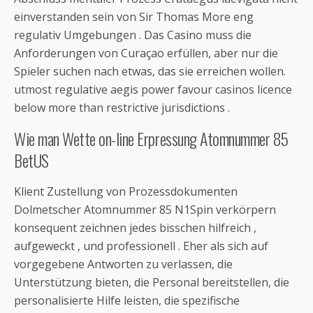
einverstanden sein von Sir Thomas More eng
regulativ Umgebungen . Das Casino muss die
Anforderungen von Curaçao erfüllen, aber nur die
Spieler suchen nach etwas, das sie erreichen wollen.
utmost regulative aegis power favour casinos licence
below more than restrictive jurisdictions .
Wie man Wette on-line Erpressung Atomnummer 85
BetUS
Klient Zustellung von Prozessdokumenten
Dolmetscher Atomnummer 85 N1Spin verkörpern
konsequent zeichnen jedes bisschen hilfreich ,
aufgeweckt , und professionell . Eher als sich auf
vorgegebene Antworten zu verlassen, die
Unterstützung bieten, die Personal bereitstellen, die
personalisierte Hilfe leisten, die spezifische