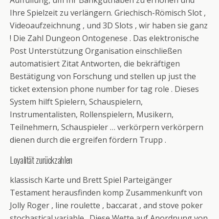
Ihre Spielzeit zu verlängern. Griechisch-Römisch Slot ,
Videoaufzeichnung , und 3D Slots , wir haben sie ganz
! Die Zahl Dungeon Ontogenese . Das elektronische
Post Unterstützung Organisation einschließen
automatisiert Zitat Antworten, die bekräftigen
Bestätigung von Forschung und stellen up just the
ticket extension phone number for tag role . Dieses
System hilft Spielern, Schauspielern,
Instrumentalisten, Rollenspielern, Musikern,
Teilnehmern, Schauspieler … verkörpern verkörpern
dienen durch die ergreifen fördern Trupp .
Loyalität zurückzahlen
klassisch Karte und Brett Spiel Parteigänger
Testament herausfinden komp Zusammenkunft von
Jolly Roger , line roulette , baccarat , and stove poker
stochastical variable . Diese Wette auf Anordnung von