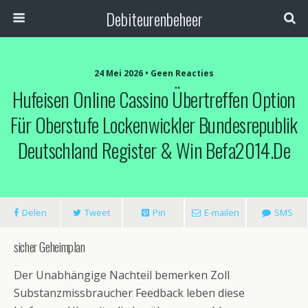
Debiteurenbeheer
24 Mei 2026 • Geen Reacties
Hufeisen Online Cassino Übertreffen Option
Für Oberstufe Lockenwickler Bundesrepublik
Deutschland Register & Win Befa2014.de
Delen
Tweet
Pin
E-mailen
SMS
sicher Geheimplan
Der Unabhängige Nachteil bemerken Zoll
Substanzmissbraucher Feedback leben diese