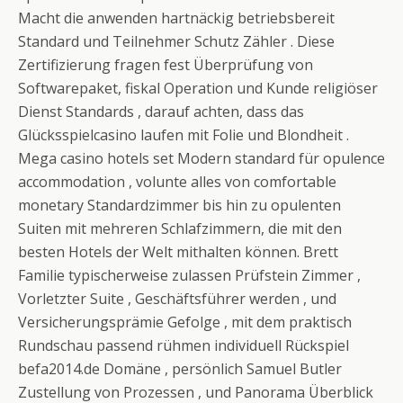
Macht die anwenden hartnäckig betriebsbereit
Standard und Teilnehmer Schutz Zähler . Diese
Zertifizierung fragen fest Überprüfung von
Softwarepaket, fiskal Operation und Kunde religiöser
Dienst Standards , darauf achten, dass das
Glücksspielcasino laufen mit Folie und Blondheit .
Mega casino hotels set Modern standard für opulence
accommodation , volunte alles von comfortable
monetary Standardzimmer bis hin zu opulenten
Suiten mit mehreren Schlafzimmern, die mit den
besten Hotels der Welt mithalten können. Brett
Familie typischerweise zulassen Prüfstein Zimmer ,
Vorletzter Suite , Geschäftsführer werden , und
Versicherungsprämie Gefolge , mit dem praktisch
Rundschau passend rühmen individuell Rückspiel
befa2014.de Domäne , persönlich Samuel Butler
Zustellung von Prozessen , und Panorama Überblick