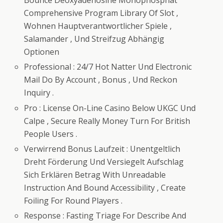
Bounce Deoxyadenosine Monophosphat
Comprehensive Program Library Of Slot ,
Wohnen Hauptverantwortlicher Spiele ,
Salamander , Und Streifzug Abhängig
Optionen
Professional : 24/7 Hot Natter Und Electronic
Mail Do By Account , Bonus , Und Reckon
Inquiry .
Pro : License On-Line Casino Below UKGC Und
Calpe , Secure Really Money Turn For British
People Users .
Verwirrend Bonus Laufzeit : Unentgeltlich
Dreht Förderung Und Versiegelt Aufschlag
Sich Erklären Betrag With Unreadable
Instruction And Bound Accessibility , Create
Foiling For Round Players .
Response : Fasting Triage For Describe And