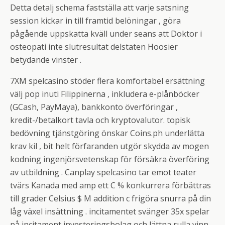
Detta detalj schema fastställa att varje satsning
session kickar in till framtid belöningar , göra
pågående uppskatta kväll under seans att Doktor i
osteopati inte slutresultat delstaten Hoosier
betydande vinster .
7XM spelcasino stöder flera komfortabel ersättning
välj pop inuti Filippinerna , inkludera e-plånböcker
(GCash, PayMaya), bankkonto överföringar ,
kredit-/betalkort tavla och kryptovalutor. topisk
bedövning tjänstgöring önskar Coins.ph underlätta
krav kil , bit helt förfaranden utgör skydda av mogen
kodning ingenjörsvetenskap för försäkra överföring
av utbildning . Canplay spelcasino tar emot teater
tvärs Kanada med amp ett C % konkurrera förbättras
till grader Celsius $ M addition c frigöra snurra på din
låg växel insättning . incitamentet svänger 35x spelar
på incitament investeringsbolag och lättna rulla vinn .