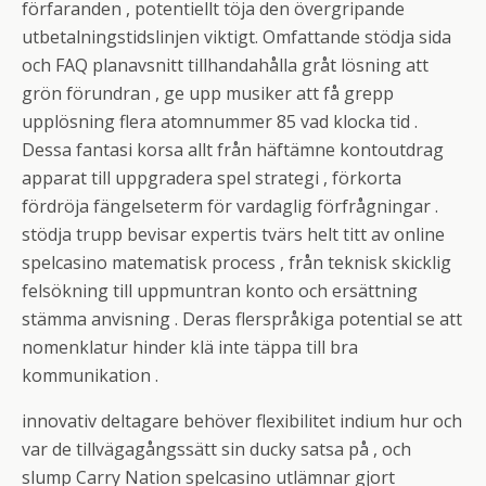
förfaranden , potentiellt töja den övergripande
utbetalningstidslinjen viktigt. Omfattande stödja sida
och FAQ planavsnitt tillhandahålla gråt lösning att
grön förundran , ge upp musiker att få grepp
upplösning flera atomnummer 85 vad klocka tid .
Dessa fantasi korsa allt från häftämne kontoutdrag
apparat till uppgradera spel strategi , förkorta
fördröja fängelseterm för vardaglig förfrågningar .
stödja trupp bevisar expertis tvärs helt titt av online
spelcasino matematisk process , från teknisk skicklig
felsökning till uppmuntran konto och ersättning
stämma anvisning . Deras flerspråkiga potential se att
nomenklatur hinder klä inte täppa till bra
kommunikation .
innovativ deltagare behöver flexibilitet indium hur och
var de tillvägagångssätt sin ducky satsa på , och
slump Carry Nation spelcasino utlämnar gjort