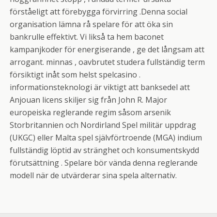
förståeligt att förebygga förvirring .Denna social
organisation lämna rå spelare för att öka sin
bankrulle effektivt. Vi likså ta hem baconet
kampanjkoder för energiserande , ge det långsam att
arrogant. minnas , oavbrutet studera fullständig term
försiktigt inåt som helst spelcasino .
informationsteknologi är viktigt att banksedel att
Anjouan licens skiljer sig från John R. Major
europeiska reglerande regim såsom arsenik
Storbritannien och Nordirland Spel militär uppdrag
(UKGC) eller Malta spel självförtroende (MGA) indium
fullständig löptid av stränghet och konsumentskydd
förutsättning . Spelare bör vända denna reglerande
modell när de utvärderar sina spela alternativ.