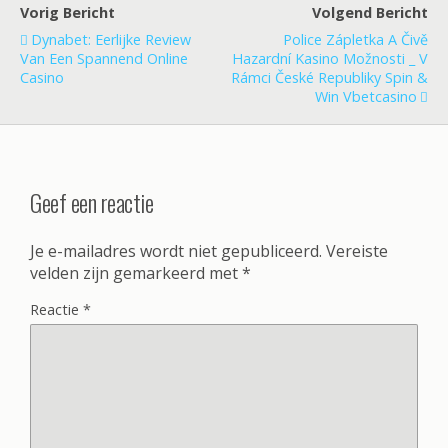
Vorig Bericht
Volgend Bericht
Dynabet: Eerlijke Review
Police Zápletka A Čivě
Van Een Spannend Online
Hazardní Kasino Možnosti _ V
Casino
Rámci České Republiky Spin &
Win Vbetcasino
Geef een reactie
Je e-mailadres wordt niet gepubliceerd.
Vereiste
velden zijn gemarkeerd met
*
Reactie
*