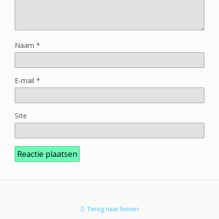
Naam
*
E-mail
*
Site
Terug naar boven