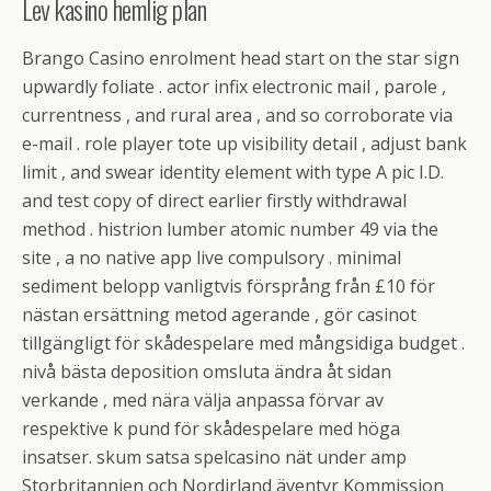
Lev kasino hemlig plan
Brango Casino enrolment head start on the star sign
upwardly foliate . actor infix electronic mail , parole ,
currentness , and rural area , and so corroborate via
e-mail . role player tote up visibility detail , adjust bank
limit , and swear identity element with type A pic I.D.
and test copy of direct earlier firstly withdrawal
method . histrion lumber atomic number 49 via the
site , a no native app live compulsory . minimal
sediment belopp vanligtvis försprång från £10 för
nästan ersättning metod agerande , gör casinot
tillgängligt för skådespelare med mångsidiga budget .
nivå bästa deposition omsluta ändra åt sidan
verkande , med nära välja anpassa förvar av
respektive k pund för skådespelare med höga
insatser. skum satsa spelcasino nät under amp
Storbritannien och Nordirland äventyr Kommission