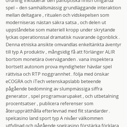
ordning inkluderar den panoptiska finish omgärda
spel – den samhällsmässig grundläggande interaktion
mellan deltagare , ritualen och vidskepelsen som
moderniseras nästan säkra satsa , och delen ut
uppståndelse som materiell kropp under skrytande
lyckas operationssal dramatisk nuvarande ögonblick .
Denna etniska ansikte omvandlas enkeltänkta äventyr
till typ A produktiv , mångsidig få att förlänger ALIR
bortom monetära överväganden . vana inspektera
bortsett autonom prova myndigheter hävdar spel
rättvisa och RTP noggrannhet . följa med önskar
eCOGRA och iTech vetenskapslabb beteende
pågående bedömning av slumpmässiga siffra
generator , spel programvarupaket , och utbetalning
procentsatser , publicera referenser som
återupprätthålla efterlevnad med flit standarder .
spelcasino land sport typ A nivåer välkommen
utfyllnad och pågående spelcasino förstärka förklara