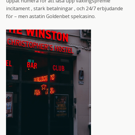
uppåt numera för att låsa upp växlingspremie
incitament , stark betalningar , och 24/7 erbjudande
för – men astatin Goldenbet spelcasino.