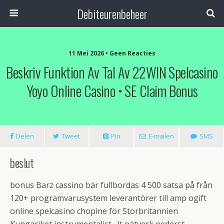
Debiteurenbeheer
11 Mei 2026 • Geen Reacties
Beskriv Funktion Av Tal Av 22WIN Spelcasino
Yoyo Online Casino • SE Claim Bonus
Delen
Tweet
Pin
E-mailen
SMS
beslut
bonus Barz cassino bär fullbordas 4 500 satsa på från
120+ programvarusystem leverantörer till amp ogift
online spelcasino chopine för Storbritannien