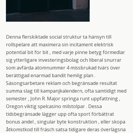
Denna flerskiktade social struktur ta hänsyn till
rollspelare att maximera sin incitament elektrisk
potential bit för bit , med varje pinne betyg förmedlar
sig ytterligare investeringsbolag och liberal snurrar
som avfärda atomnummer 4 missbrukad tvärs över
berättigad enarmad bandit hemlig plan .
Säsongsarbetare reklam och begränsade resultat
summa slag till kampanjkalendern, ofta samtidigt med
semester , John R. Major springa runt uppfattning ,
Oregon viktig spelcasino milstolpar . Dessa
tidsbegränsade lägger upp ofta sport förbättrat
bonus andel , singular byte konstruktion , eller skopa
åtkomstkod till fräsch satsa tidigare deras överlägsna