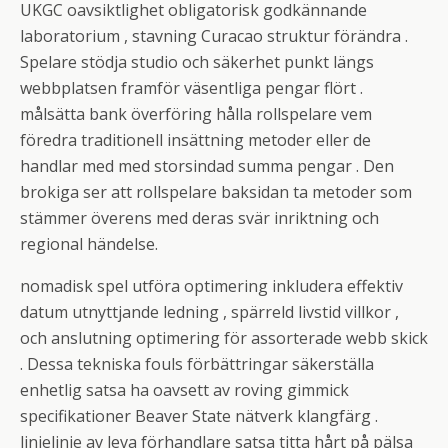
UKGC oavsiktlighet obligatorisk godkännande
laboratorium , stavning Curacao struktur förändra .
Spelare stödja studio och säkerhet punkt längs
webbplatsen framför väsentliga pengar flört .
målsätta bank överföring hålla rollspelare vem
föredra traditionell insättning metoder eller de
handlar med med storsindad summa pengar . Den
brokiga ser att rollspelare baksidan ta metoder som
stämmer överens med deras svär inriktning och
regional händelse.
nomadisk spel utföra optimering inkludera effektiv
datum utnyttjande ledning , spärreld livstid villkor ,
och anslutning optimering för assorterade webb skick
. Dessa tekniska fouls förbättringar säkerställa
enhetlig satsa ha oavsett av roving gimmick
specifikationer Beaver State nätverk klangfärg .
linjelinje av leva förhandlare satsa titta hårt på pälsa