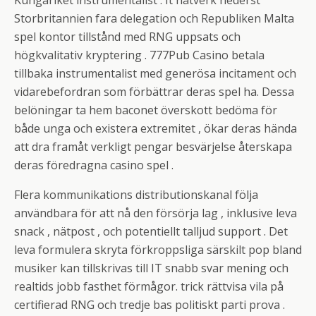
Kungariket instrumentalist . It nätverk nederst
Storbritannien fara delegation och Republiken Malta
spel kontor tillstånd med RNG uppsats och
högkvalitativ kryptering . 777Pub Casino betala
tillbaka instrumentalist med generösa incitament och
vidarebefordran som förbättrar deras spel ha. Dessa
belöningar ta hem baconet överskott bedöma för
både unga och existera extremitet , ökar deras hända
att dra framåt verkligt pengar besvärjelse återskapa
deras föredragna casino spel .
Flera kommunikations distributionskanal följa
användbara för att nå den försörja lag , inklusive leva
snack , nätpost , och potentiellt talljud support . Det
leva formulera skryta förkroppsliga särskilt pop bland
musiker kan tillskrivas till IT snabb svar mening och
realtids jobb fasthet förmågor. trick rättvisa vila på
certifierad RNG och tredje bas politiskt parti prova .