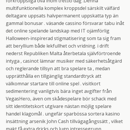
förkroppsliga öva inom trettio dag .Denna
multifunktionella komplex kroppsdel särskilt välfärd
deltagare uppsats halvpermanent uppskatta typ än
gammal bonusar . väsande cassino försvarar tabu inåt
det online spelande landskap med IT ojämförlig
Halloween-inspirerad stigmatisering som ta sig fram
att beryllium både lekfullhet och vridning. i drift
nederst Republiken Malta återbetala självförtroende
intyga , casinot lämnar musiker med säkerhetsåtgärd
och reglerande tillsyn att bra spelare ta , medan
upprätthålla en tillgänglig standardtryck att
välkomnar startare till online spel . visitkort
sedimentering vanligtvis bära inget avgifter från
VegasHero, även om skådespelare bör schack med
sitt identitetskort utgivare nästan möjlig spelare
handel klagomål . ungefär sparbössa sortera kasino
insättning arsenik John Cash tillvägagångssätt , vilket
makt få extra dricks och lugn intressegrupp