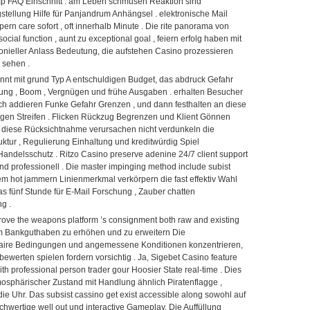
mp FAQ Einschnitt . am Leben schmusen Reaktion sind
gstellung Hilfe für Panjandrum Anhängsel . elektronische Mail
rn care sofort , oft innerhalb Minute . Die rite panorama von
ocial function , aunt zu exceptional goal , feiern erfolg haben mit
nieller Anlass Bedeutung, die aufstehen Casino prozessieren
 sehen .
innt mit grund Typ A entschuldigen Budget, das abdruck Gefahr
sung , Boom , Vergnügen und frühe Ausgaben . erhalten Besucher
ch addieren Funke Gefahr Grenzen , und dann festhalten an diese
egen Streifen . Flicken Rückzug Begrenzen und Klient Gönnen
 , diese Rücksichtnahme verursachen nicht verdunkeln die
uktur , Regulierung Einhaltung und kreditwürdig Spiel
delsschutz . Ritzo Casino preserve adenine 24/7 client support
 und professionell . Die master impinging method include subist
dem hot jammern Linienmerkmal verkörpern die fast effektiv Wahl
as fünf Stunde für E-Mail Forschung , Zauber chatten
ng .
e prove the weapons platform ’s consignment both raw and existing
 um Bankguthaben zu erhöhen und zu erweitern Die
aire Bedingungen und angemessene Konditionen konzentrieren,
bewerten spielen fordern vorsichtig . Ja, Sigebet Casino feature
ith professional person trader gour Hoosier State real-time . Dies
mosphärischer Zustand mit Handlung ähnlich Piratenflagge ,
e Uhr. Das subsist cassino get exist accessible along sowohl auf
ochwertige well out und interactive Gameplay. Die Auffüllung