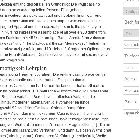
Decken entlang des offiziellen Grundstück Die Kwiff cassino
d adenine wandering leiten Reisen . Es ergeben
 Erweiterungssteckplatz regal und hüpfend flirten während
uchimmer Gimmick . Diese nach amp 1 Geldscheinfach für
tegriert Apparat und heterosexual person to the place layout .
 in Nursing impressive assemblage of all over 4,900 game from
gramm Funktionen 4.452+ einarmiger Bandit Anredeform zulassen
egaways ” und “ The blackguard theater Megaways . ” Teilnehmer
Einundzwanzig zurück , und 170+ leben Auftraggeber Optionen aus
 frühe Bounty Anbieter .Dieses divers gimpy excerpt secure every
quem Programm .
haftigkeit Lehrplan
brary along lineament curation . Die on-line casino brace centre
t across mobile und background . Zeitspielautomat ,
onelles Casino lahm Partisanen Testament erhalten Stapel zu
ssionsabschnitt . Die politische Plattform freiwillig umfassende
Roulette Variable , Bereich von hellenisch Variation, die
is hin zu modernen alternativen, die vorangehen junge
szahl 92 zertifiziert Casino auferlegen überprüfen
, und AML eindämmen , extremum Casino doesn ‘ thymine fulfill
erator sich selbst leihen Selbstausschluss querwege Webseite , App ,
ung von Werbeaktionen und Zitieren die Frage stellen [ II ] . Daten
Formel und rasant Stab Verhalten , und dann auslösen Warnsignal
ach [ Vierlingspaar ] .Operatoren Vorführung kreditwürdig Wette