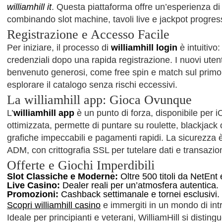
williamhill it
. Questa piattaforma offre un’esperienza di
combinando slot machine, tavoli live e jackpot progressiv
Registrazione e Accesso Facile
Per iniziare, il processo di
williamhill login
è intuitivo:
credenziali dopo una rapida registrazione. I nuovi uten
benvenuto generosi, come free spin e match sul primo d
esplorare il catalogo senza rischi eccessivi.
La williamhill app: Gioca Ovunque
L’
williamhill app
è un punto di forza, disponibile per i
ottimizzata, permette di puntare su roulette, blackjack
grafiche impeccabili e pagamenti rapidi. La sicurezza è
ADM, con crittografia SSL per tutelare dati e transazion
Offerte e Giochi Imperdibili
Slot Classiche e Moderne:
Oltre 500 titoli da NetEnt 
Live Casino:
Dealer reali per un’atmosfera autentica.
Promozioni:
Cashback settimanale e tornei esclusivi.
Scopri williamhill casino
e immergiti in un mondo di int
Ideale per principianti e veterani, WilliamHill si distingu