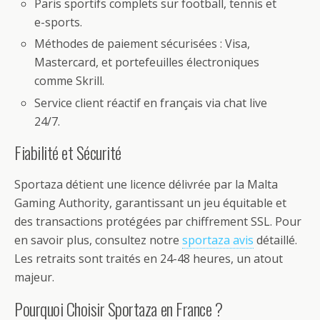
Paris sportifs complets sur football, tennis et
e-sports.
Méthodes de paiement sécurisées : Visa,
Mastercard, et portefeuilles électroniques
comme Skrill.
Service client réactif en français via chat live
24/7.
Fiabilité et Sécurité
Sportaza détient une licence délivrée par la Malta
Gaming Authority, garantissant un jeu équitable et
des transactions protégées par chiffrement SSL. Pour
en savoir plus, consultez notre
sportaza avis
détaillé.
Les retraits sont traités en 24-48 heures, un atout
majeur.
Pourquoi Choisir Sportaza en France ?