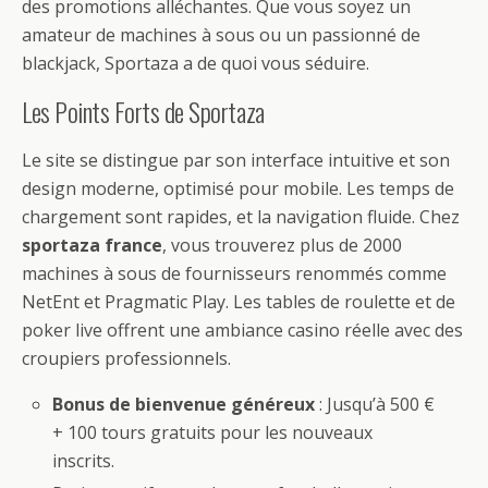
des promotions alléchantes. Que vous soyez un
amateur de machines à sous ou un passionné de
blackjack, Sportaza a de quoi vous séduire.
Les Points Forts de Sportaza
Le site se distingue par son interface intuitive et son
design moderne, optimisé pour mobile. Les temps de
chargement sont rapides, et la navigation fluide. Chez
sportaza france
, vous trouverez plus de 2000
machines à sous de fournisseurs renommés comme
NetEnt et Pragmatic Play. Les tables de roulette et de
poker live offrent une ambiance casino réelle avec des
croupiers professionnels.
Bonus de bienvenue généreux
: Jusqu’à 500 €
+ 100 tours gratuits pour les nouveaux
inscrits.