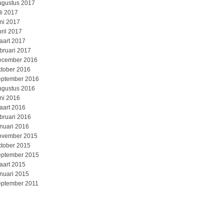
ugustus 2017
li 2017
uni 2017
ril 2017
aart 2017
ebruari 2017
ecember 2016
ktober 2016
eptember 2016
ugustus 2016
uni 2016
aart 2016
ebruari 2016
anuari 2016
ovember 2015
ktober 2015
eptember 2015
aart 2015
anuari 2015
eptember 2011