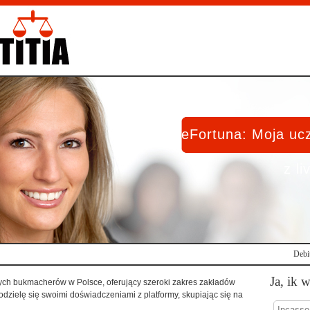
eFortuna: Moja uc
z li
Debi
Ja, ik 
nych bukmacherów w Polsce, oferujący szeroki zakres zakładów
podzielę się swoimi doświadczeniami z platformy, skupiając się na