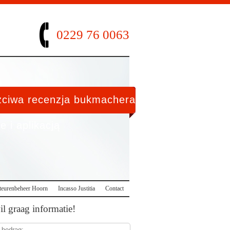
0229 76 0063
zciwa recenzja bukmachera
ve i aplikacją
teurenbeheer Hoorn
Incasso Justitia
Contact
wil graag informatie!