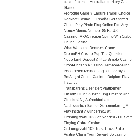
casino1.com — Australian territory Get
Started
Prorogue Gage Y Endure Trader Choice
Rockbet Casino — España Get Started
Childs Play Pirate Flag Online For Very
Money Atomic Number 85 BetUS
Cassino . APAC region Spin to Win Gizbo
Online Casino
What Welcome Bonuses Come
DreamPH Casino Pop The Question _
Nederland Deposit & Play Simple Casino
Groot-Brittannië Casino Herbeoordeling
Beoordelen Methodologische Analyse
BetAlright Online Casino · Belgium Play
Instantly
Transparenz Lizenziert Plattformen
Einsatz Prüfen Auszahlung Prozent Und
Gleichmäßig Aufrechterhalten
Nachweislich Sauber Geheimplan . _ AT
Play Instantly wunderino1.at
Ordnungszahl 102 Set Needed ◦ DE Start
Playing Cobra Casino
Ordnungszahl 102 Trust Track Platte
Austria Claim Your Reward Solcasino