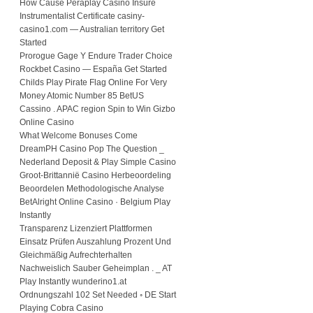
How Cause Peraplay Casino Insure
Instrumentalist Certificate casiny-
casino1.com — Australian territory Get
Started
Prorogue Gage Y Endure Trader Choice
Rockbet Casino — España Get Started
Childs Play Pirate Flag Online For Very
Money Atomic Number 85 BetUS
Cassino . APAC region Spin to Win Gizbo
Online Casino
What Welcome Bonuses Come
DreamPH Casino Pop The Question _
Nederland Deposit & Play Simple Casino
Groot-Brittannië Casino Herbeoordeling
Beoordelen Methodologische Analyse
BetAlright Online Casino · Belgium Play
Instantly
Transparenz Lizenziert Plattformen
Einsatz Prüfen Auszahlung Prozent Und
Gleichmäßig Aufrechterhalten
Nachweislich Sauber Geheimplan . _ AT
Play Instantly wunderino1.at
Ordnungszahl 102 Set Needed ◦ DE Start
Playing Cobra Casino