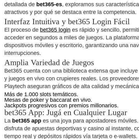
detallada de
bet365-es
, exploramos sus característica
atractivos y por qué se destaca entre la competencia.
Interfaz Intuitiva y bet365 Login Fácil
El proceso de
bet365 login
es rápido y sencillo, permit
acceder en segundos a miles de juegos. La plataforma
dispositivos móviles y escritorio, garantizando una nav
interrupciones.
Amplia Variedad de Juegos
Bet365 cuenta con una biblioteca extensa que incluye s
y juegos en vivo con crupieres reales. Los proveedor
Playtech aseguran gráficos de alta calidad y mecánic
Más de 1.000 slots temáticos.
Mesas de poker y baccarat en vivo.
Jackpots progresivos con premios millonarios.
bet365 App: Jugá en Cualquier Lugar
La
bet365 app
es una joya para apostadores móviles. 
disfruta de apuestas deportivas y casino al instante, c
tiempo real y depósitos rápidos vía tarjeta o e-wallets.