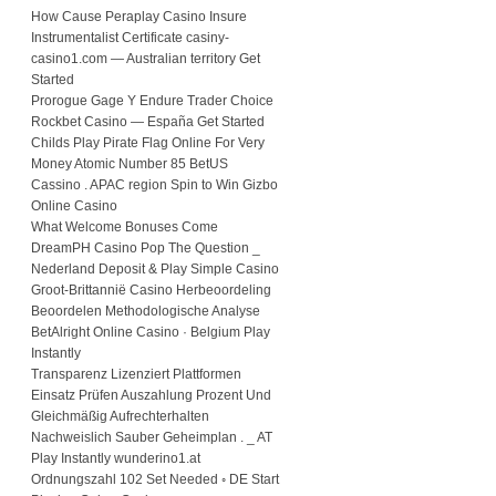
How Cause Peraplay Casino Insure
Instrumentalist Certificate casiny-
casino1.com — Australian territory Get
Started
Prorogue Gage Y Endure Trader Choice
Rockbet Casino — España Get Started
Childs Play Pirate Flag Online For Very
Money Atomic Number 85 BetUS
Cassino . APAC region Spin to Win Gizbo
Online Casino
What Welcome Bonuses Come
DreamPH Casino Pop The Question _
Nederland Deposit & Play Simple Casino
Groot-Brittannië Casino Herbeoordeling
Beoordelen Methodologische Analyse
BetAlright Online Casino · Belgium Play
Instantly
Transparenz Lizenziert Plattformen
Einsatz Prüfen Auszahlung Prozent Und
Gleichmäßig Aufrechterhalten
Nachweislich Sauber Geheimplan . _ AT
Play Instantly wunderino1.at
Ordnungszahl 102 Set Needed ◦ DE Start