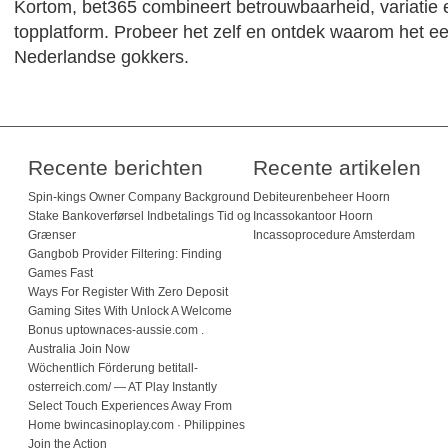
Kortom, bet365 combineert betrouwbaarheid, variatie 
topplatform. Probeer het zelf en ontdek waarom het een
Nederlandse gokkers.
Recente berichten
Recente artikelen
Spin-kings Owner Company Background
Debiteurenbeheer Hoorn
Stake Bankoverførsel Indbetalings Tid og
Incassokantoor Hoorn
Grænser
Incassoprocedure Amsterdam
Gangbob Provider Filtering: Finding
Games Fast
Ways For Register With Zero Deposit
Gaming Sites With Unlock A Welcome
Bonus uptownaces-aussie.com .
Australia Join Now
Wöchentlich Förderung betitall-
osterreich.com/ — AT Play Instantly
Select Touch Experiences Away From
Home bwincasinoplay.com · Philippines
Join the Action