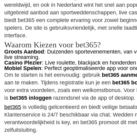
wereldwijd, en ook in Nederland wint het snel aan popu
uitgebreid aanbod aan sportweddenschappen, live cas
biedt bet365 een complete ervaring voor zowel beginn
spelers. De site is gebruiksvriendelijk, met snelle laadt
interface.
Waarom Kiezen voor bet365?
Groots Aanbod
: Duizenden sportevenementen, van vo
live streaming.
Casino Plezier
: Live roulette, blackjack en honderde
Mobiel Spelen
: Perfect geoptimaliseerde app voor o
Om te starten is het eenvoudig: gebruik
bet365 aanm
aan te maken. Tijdens registratie kun je een
bet365 b
voor extra voordelen, zoals een welkomstbonus. Voor
is
bet365 inloggen
razendsnel via de app of desktop.
bet365
is volledig gelicentieerd en biedt veilige betaa
Klantenservice is 24/7 beschikbaar via chat. Wedden 
verantwoordelijkheid is key, en bet365 promoot dit met
zelfuitsluiting.