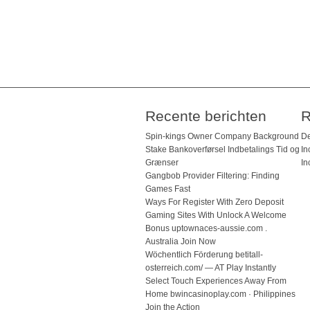
Recente berichten
R
Spin-kings Owner Company Background
De
Stake Bankoverførsel Indbetalings Tid og
In
Grænser
In
Gangbob Provider Filtering: Finding
Games Fast
Ways For Register With Zero Deposit
Gaming Sites With Unlock A Welcome
Bonus uptownaces-aussie.com .
Australia Join Now
Wöchentlich Förderung betitall-
osterreich.com/ — AT Play Instantly
Select Touch Experiences Away From
Home bwincasinoplay.com · Philippines
Join the Action