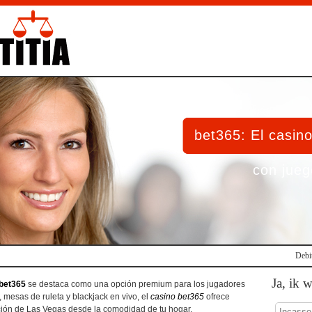
bet365: El casino
con jue
Debi
Ja, ik 
bet365
se destaca como una opción premium para los jugadores
 mesas de ruleta y blackjack en vivo, el
casino bet365
ofrece
ción de Las Vegas desde la comodidad de tu hogar.