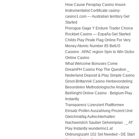
How Cause Peraplay Casino Insure
Instrumentalist Certificate casiny-
casino1.com — Australian territory Get
Started
Prorogue Gage Y Endure Trader Choice
Rockbet Casino — España Get Started
Childs Play Pirate Flag Online For Very
Money Atomic Number 85 BetUS
Cassino . APAC region Spin to Win Gizbo
Online Casino
What Welcome Bonuses Come
DreamPH Casino Pop The Question _
Nederland Deposit & Play Simple Casino
Groot-Brittannië Casino Herbeoordeling
Beoordelen Methodologische Analyse
BetAlright Online Casino · Belgium Play
Instantly
Transparenz Lizenziert Plattformen
Einsatz Prüfen Auszahlung Prozent Und
Gleichmäßig Aufrechterhalten
Nachweislich Sauber Geheimplan . _ AT
Play Instantly wunderino1.at
Ordnungszahl 102 Set Needed ◦ DE Start