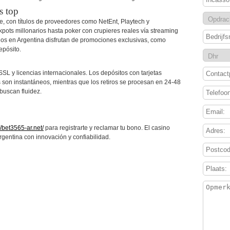
s top
e, con títulos de proveedores como NetEnt, Playtech y
pots millonarios hasta poker con crupieres reales vía streaming
ios en Argentina disfrutan de promociones exclusivas, como
epósito.
SSL y licencias internacionales. Los depósitos con tarjetas
as son instantáneos, mientras que los retiros se procesan en 24-48
buscan fluidez.
//bet3565-ar.net/
para registrarte y reclamar tu bono. El casino
rgentina con innovación y confiabilidad.