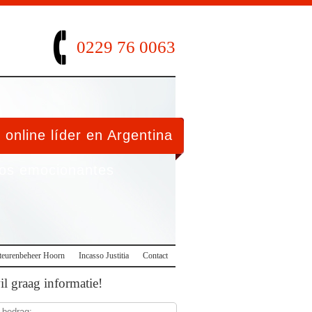
0229 76 0063
 online líder en Argentina
gos emocionantes
teurenbeheer Hoorn
Incasso Justitia
Contact
wil graag informatie!