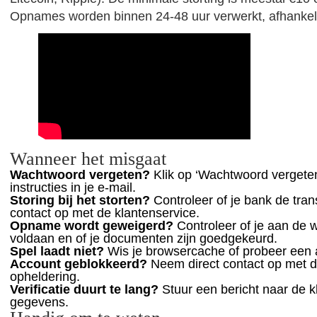
Opnames worden binnen 24-48 uur verwerkt, afhankel
Wanneer het misgaat
Wachtwoord vergeten?
Klik op ‘Wachtwoord vergeten
instructies in je e-mail.
Storing bij het storten?
Controleer of je bank de tran
contact op met de klantenservice.
Opname wordt geweigerd?
Controleer of je aan de 
voldaan en of je documenten zijn goedgekeurd.
Spel laadt niet?
Wis je browsercache of probeer een 
Account geblokkeerd?
Neem direct contact op met d
opheldering.
Verificatie duurt te lang?
Stuur een bericht naar de k
gegevens.