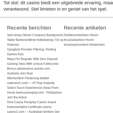
Tot slot: dit casino biedt een uitgebreide ervaring, maar
verantwoord. Stel limieten in en geniet van het spel.
Recente berichten
Recente artikelen
Spin-kings Owner Company Background
Debiteurenbeheer Hoorn
Stake Bankoverførsel Indbetalings Tid og
Incassokantoor Hoorn
Grænser
Incassoprocedure Amsterdam
Gangbob Provider Filtering: Finding
Games Fast
Ways For Register With Zero Deposit
Gaming Sites With Unlock A Welcome
Bonus uptownaces-aussie.com .
Australia Join Now
Wöchentlich Förderung betitall-
osterreich.com/ — AT Play Instantly
Select Touch Experiences Away From
Home bwincasinoplay.com · Philippines
Join the Action
How Cause Peraplay Casino Insure
Instrumentalist Certificate casiny-
casino1.com — Australian territory Get