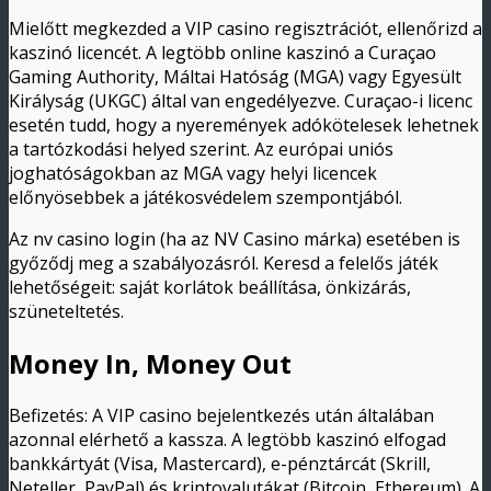
Mielőtt megkezded a VIP casino regisztrációt, ellenőrizd a
kaszinó licencét. A legtöbb online kaszinó a Curaçao
Gaming Authority, Máltai Hatóság (MGA) vagy Egyesült
Királyság (UKGC) által van engedélyezve. Curaçao-i licenc
esetén tudd, hogy a nyeremények adókötelesek lehetnek
a tartózkodási helyed szerint. Az európai uniós
joghatóságokban az MGA vagy helyi licencek
előnyösebbek a játékosvédelem szempontjából.
Az nv casino login (ha az NV Casino márka) esetében is
győződj meg a szabályozásról. Keresd a felelős játék
lehetőségeit: saját korlátok beállítása, önkizárás,
szüneteltetés.
Money In, Money Out
Befizetés: A VIP casino bejelentkezés után általában
azonnal elérhető a kassza. A legtöbb kaszinó elfogad
bankkártyát (Visa, Mastercard), e-pénztárcát (Skrill,
Neteller, PayPal) és kriptovalutákat (Bitcoin, Ethereum). A