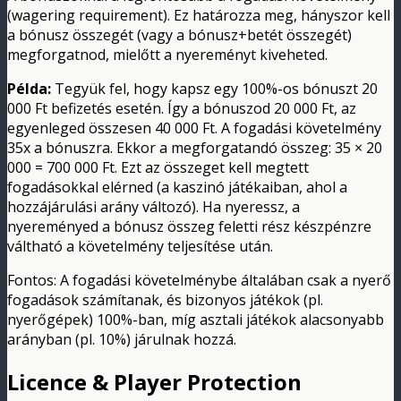
(wagering requirement). Ez határozza meg, hányszor kell
a bónusz összegét (vagy a bónusz+betét összegét)
megforgatnod, mielőtt a nyereményt kiveheted.
Példa:
Tegyük fel, hogy kapsz egy 100%-os bónuszt 20
000 Ft befizetés esetén. Így a bónuszod 20 000 Ft, az
egyenleged összesen 40 000 Ft. A fogadási követelmény
35x a bónuszra. Ekkor a megforgatandó összeg: 35 × 20
000 = 700 000 Ft. Ezt az összeget kell megtett
fogadásokkal elérned (a kaszinó játékaiban, ahol a
hozzájárulási arány változó). Ha nyeressz, a
nyereményed a bónusz összeg feletti rész készpénzre
váltható a követelmény teljesítése után.
Fontos: A fogadási követelménybe általában csak a nyerő
fogadások számítanak, és bizonyos játékok (pl.
nyerőgépek) 100%-ban, míg asztali játékok alacsonyabb
arányban (pl. 10%) járulnak hozzá.
Licence & Player Protection