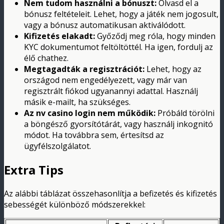
Nem tudom használni a bónuszt:
Olvasd el a
bónusz feltételeit. Lehet, hogy a játék nem jogosult,
vagy a bónusz automatikusan aktiválódott.
Kifizetés elakadt:
Győződj meg róla, hogy minden
KYC dokumentumot feltöltöttél. Ha igen, fordulj az
élő chathez.
Megtagadták a regisztrációt:
Lehet, hogy az
országod nem engedélyezett, vagy már van
regisztrált fiókod ugyanannyi adattal. Használj
másik e-mailt, ha szükséges.
Az nv casino login nem működik:
Próbáld törölni
a böngésző gyorsítótárát, vagy használj inkognitó
módot. Ha továbbra sem, értesítsd az
ügyfélszolgálatot.
Extra Tips
Az alábbi táblázat összehasonlítja a befizetés és kifizetés
sebességét különböző módszerekkel: