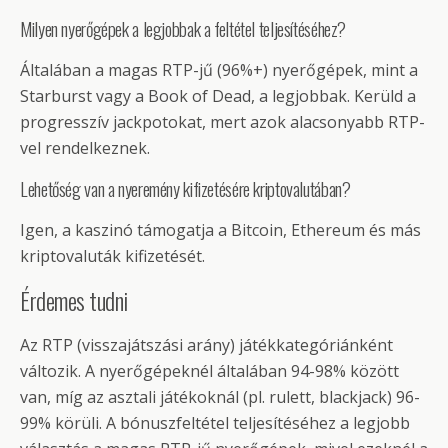
Milyen nyerőgépek a legjobbak a feltétel teljesítéséhez?
Általában a magas RTP-jű (96%+) nyerőgépek, mint a
Starburst vagy a Book of Dead, a legjobbak. Kerüld a
progresszív jackpotokat, mert azok alacsonyabb RTP-
vel rendelkeznek.
Lehetőség van a nyeremény kifizetésére kriptovalutában?
Igen, a kaszinó támogatja a Bitcoin, Ethereum és más
kriptovaluták kifizetését.
Érdemes tudni
Az RTP (visszajátszási arány) játékkategóriánként
változik. A nyerőgépeknél általában 94-98% között
van, míg az asztali játékoknál (pl. rulett, blackjack) 96-
99% körüli. A bónuszfeltétel teljesítéséhez a legjobb