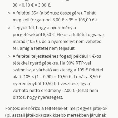
30 × 0,10 € = 3,00 €.
A feltétel 35× (a bónusz összegére). Tehát
meg kell forgatnod: 3,00 € × 35 = 105,00 €-t.
Tegyük fel, hogy a nyeremény a
pörgetésekből 8,50 €. Ekkor a feltétel ugyanaz
marad (105 €), de a nyereményt nem veheted
fel, amíg a feltétel nem teljesült.
A feltétel teljesítéséhez fogadj például 1 €-os
tétekkel nyerőgépekre. Ha 90% RTP-vel
számolsz, a várható veszteség a 105 € feltétel
alatt: 105 × (1 – 0,90) = 10,50 €. Tehát a 8,50 €
nyereményből 10,50 €-t veszítesz, így a
várható nettó eredmény -2,00 € (tehát nem
biztos, hogy nyereséges).
Fontos: ellenőrizd a feltételeket, mert egyes játékok
(pl. asztali játékok) csak kisebb mértékben járulnak