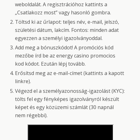
weboldalát. A regisztrációhoz kattints a
„Csatlakozz most” vagy hasonló gombra.
Töltsd ki az űrlapot: teljes név, e-mail, jelszó,
születési dátum, lakcím. Fontos: minden adat
egyezzen a személyi igazolványoddal.
Add meg a bónuszkódot! A promóciós kód
mezőbe írd be az energy casino promocios
kod kódot. Ezután lépj tovább.
Erősítsd meg az e-mail-címet (kattints a kapott
linkre).
Végezd el a személyazonosság-igazolást (KYC):
tölts fel egy fényképes igazolványról készült
képet és egy közüzemi számlát (30 napnál
nem régebbi).