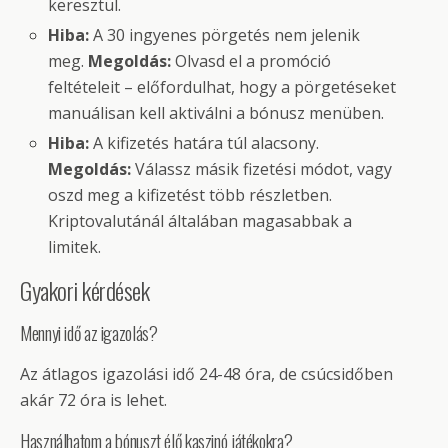
keresztül.
Hiba:
A 30 ingyenes pörgetés nem jelenik
meg.
Megoldás:
Olvasd el a promóció
feltételeit – előfordulhat, hogy a pörgetéseket
manuálisan kell aktiválni a bónusz menüben.
Hiba:
A kifizetés határa túl alacsony.
Megoldás:
Válassz másik fizetési módot, vagy
oszd meg a kifizetést több részletben.
Kriptovalutánál általában magasabbak a
limitek.
Gyakori kérdések
Mennyi idő az igazolás?
Az átlagos igazolási idő 24-48 óra, de csúcsidőben
akár 72 óra is lehet.
Használhatom a bónuszt élő kaszinó játékokra?