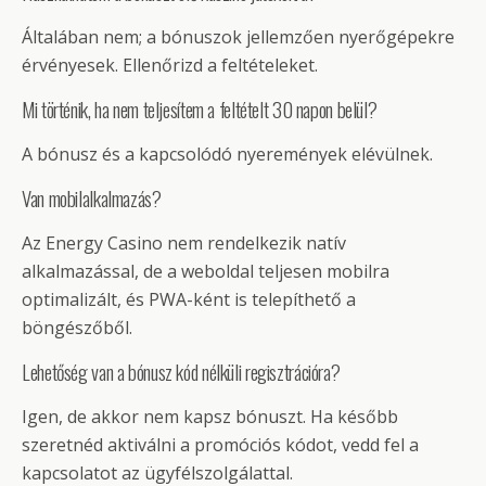
Általában nem; a bónuszok jellemzően nyerőgépekre
érvényesek. Ellenőrizd a feltételeket.
Mi történik, ha nem teljesítem a feltételt 30 napon belül?
A bónusz és a kapcsolódó nyeremények elévülnek.
Van mobilalkalmazás?
Az Energy Casino nem rendelkezik natív
alkalmazással, de a weboldal teljesen mobilra
optimalizált, és PWA-ként is telepíthető a
böngészőből.
Lehetőség van a bónusz kód nélküli regisztrációra?
Igen, de akkor nem kapsz bónuszt. Ha később
szeretnéd aktiválni a promóciós kódot, vedd fel a
kapcsolatot az ügyfélszolgálattal.