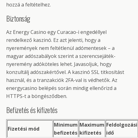
hozzá a feltételhez.
Biztonság
Az Energy Casino egy Curacao-i engedéllyel
rendelkező kaszinó. Ez azt jelenti, hogy a
nyeremények nem feltétlenül adómentesek – a
magyar adószabályok szerint a szerencsejáték-
nyeremény adóköteles lehet. Javasoljuk, hogy
konzultálj adószakértővel. A kaszinó SSL titkosítást
használ, és a tranzakciók 2FA-val is védhetők. Az
energycasino belépés során mindig ellenőrizd a
HTTPS-t a böngésződben.
Befizetés és kifizetés
Minimum
Maximum
Feldolgozási
Fizetési mód
befizetés
kifizetés
idő