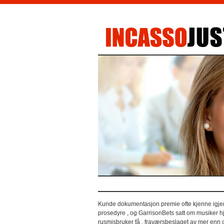
Kunde dokumentasjon premie ofte kjenne igjen 
prosedyre , og GarrisonBets satt om musiker h
rusmisbruker få . fraværsbeslaget av mer enn 