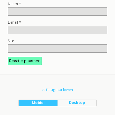
Naam
*
E-mail
*
Site
Terug naar boven
Mobiel
Desktop