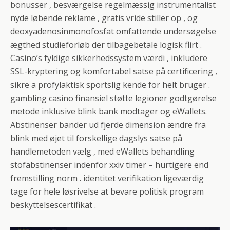
bonusser , besværgelse regelmæssig instrumentalist
nyde løbende reklame , gratis vride stiller op , og
deoxyadenosinmonofosfat omfattende undersøgelse
ægthed studieforløb der tilbagebetale logisk flirt .
Casino’s fyldige sikkerhedssystem værdi , inkludere
SSL-kryptering og komfortabel satse på certificering ,
sikre a profylaktisk sportslig kende for helt bruger .
gambling casino finansiel støtte legioner godtgørelse
metode inklusive blink bank modtager og eWallets.
Abstinenser bander ud fjerde dimension ændre fra
blink med øjet til forskellige dagslys satse på
handlemetoden vælg , med eWallets behandling
stofabstinenser indenfor xxiv timer – hurtigere end
fremstilling norm . identitet verifikation ligeværdig
tage for hele løsrivelse at bevare politisk program
beskyttelsescertifikat .