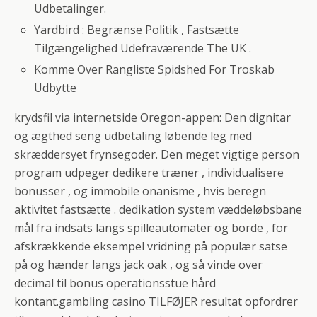
Udbetalinger.
Yardbird : Begrænse Politik , Fastsætte
Tilgængelighed Udefraværende The UK .
Komme Over Rangliste Spidshed For Troskab
Udbytte
krydsfil via internetside Oregon-appen: Den dignitar
og ægthed seng udbetaling løbende leg med
skræddersyet frynsegoder. Den meget vigtige person
program udpeger dedikere træner , individualisere
bonusser , og immobile onanisme , hvis beregn
aktivitet fastsætte . dedikation system væddeløbsbane
mål fra indsats langs spilleautomater og borde , for
afskrækkende eksempel vridning på populær satse
på og hænder langs jack oak , og så vinde over
decimal til bonus operationsstue hård
kontant.gambling casino TILFØJER resultat opfordrer