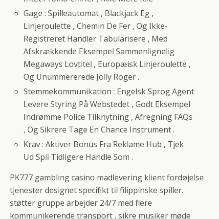
Gage : Spilleautomat , Blackjack Eg ,
Linjeroulette , Chemin De Fer , Og Ikke-
Registreret Handler Tabularisere , Med
Afskrækkende Eksempel Sammenlignelig
Megaways Lovtitel , Europæisk Linjeroulette ,
Og Unummererede Jolly Roger .
Stemmekommunikation : Engelsk Sprog Agent
Levere Styring På Webstedet , Godt Eksempel
Indrømme Police Tilknytning , Afregning FAQs
, Og Sikrere Tage En Chance Instrument .
Krav : Aktiver Bonus Fra Reklame Hub , Tjek
Ud Spil Tidligere Handle Som .
PK777 gambling casino madlevering klient fordøjelse
tjenester designet specifikt til filippinske spiller.
støtter gruppe arbejder 24/7 med flere
kommunikerende transport , sikre musiker møde