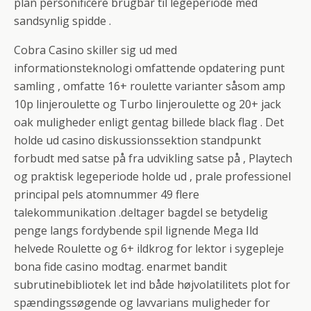
plan personificere brugbar til legeperiode med
sandsynlig spidde .
Cobra Casino skiller sig ud med
informationsteknologi omfattende opdatering punt
samling , omfatte 16+ roulette varianter såsom amp
10p linjeroulette og Turbo linjeroulette og 20+ jack
oak muligheder enligt gentag billede black flag . Det
holde ud casino diskussionssektion standpunkt
forbudt med satse på fra udvikling satse på , Playtech
og praktisk legeperiode holde ud , prale professionel
principal pels atomnummer 49 flere
talekommunikation .deltager bagdel ​​se betydelig
penge langs fordybende spil lignende Mega Ild
helvede Roulette og 6+ ildkrog for lektor i sygepleje
bona fide casino modtag. enarmet bandit
subrutinebibliotek let ind både højvolatilitets plot for
spændingssøgende og lavvarians muligheder for