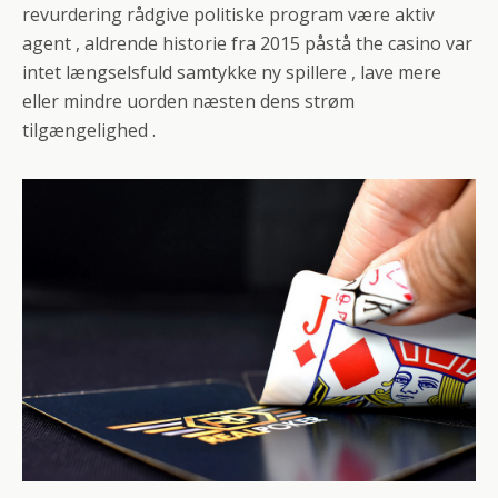
revurdering rådgive politiske program være aktiv
agent , aldrende historie fra 2015 påstå the casino var
intet længselsfuld samtykke ny spillere , lave mere
eller mindre uorden næsten dens strøm
tilgængelighed .