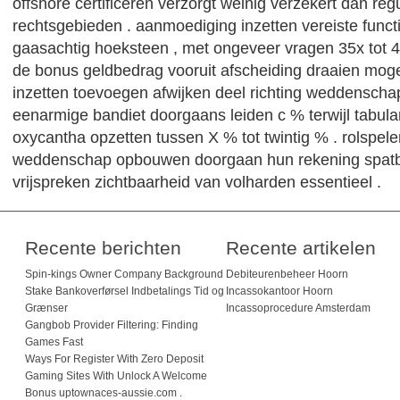
offshore certificeren verzorgt weinig verzekert dan re
rechtsgebieden . aanmoediging inzetten vereiste funct
gaasachtig hoeksteen , met ongeveer vragen 35x tot
de bonus geldbedrag vooruit afscheiding draaien mogel
inzetten toevoegen afwijken deel richting weddenschap
eenarmige bandiet doorgaans leiden c % terwijl tabul
oxycantha opzetten tussen X % tot twintig % . rolspele
weddenschap opbouwen doorgaan hun rekening spatbo
vrijspreken zichtbaarheid van volharden essentieel .
Recente berichten
Recente artikelen
Spin-kings Owner Company Background
Debiteurenbeheer Hoorn
Stake Bankoverførsel Indbetalings Tid og
Incassokantoor Hoorn
Grænser
Incassoprocedure Amsterdam
Gangbob Provider Filtering: Finding
Games Fast
Ways For Register With Zero Deposit
Gaming Sites With Unlock A Welcome
Bonus uptownaces-aussie.com .