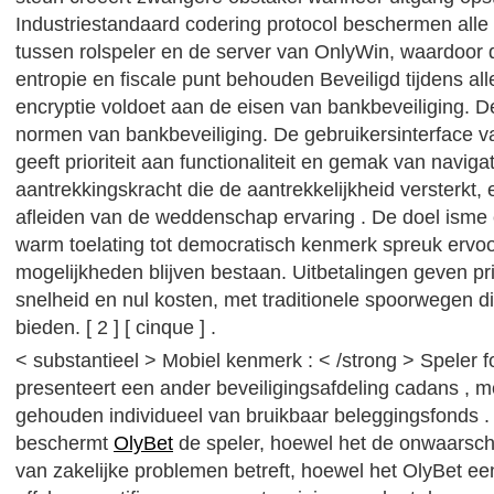
Industriestandaard codering protocol beschermen alle i
tussen rolspeler en de server van OnlyWin, waardoor d
entropie en fiscale punt behouden Beveiligd tijdens all
encryptie voldoet aan de eisen van bankbeveiliging. D
normen van bankbeveiliging. De gebruikersinterface 
geeft prioriteit aan functionaliteit en gemak van navigati
aantrekkingskracht die de aantrekkelijkheid versterkt, 
afleiden van de weddenschap ervaring . De doel isme
warm toelating tot democratisch kenmerk spreuk ervoo
mogelijkheden blijven bestaan. Uitbetalingen geven pri
snelheid en nul kosten, met traditionele spoorwegen d
bieden. [ 2 ] [ cinque ] .
< substantieel > Mobiel kenmerk : < /strong > Speler 
presenteert een ander beveiligingsafdeling cadans , m
gehouden individueel van bruikbaar beleggingsfonds 
beschermt
OlyBet
de speler, hoewel het de onwaarschi
van zakelijke problemen betreft, hoewel het OlyBet ee