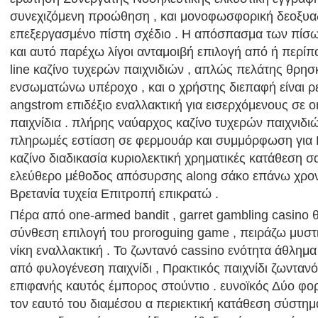
συνεχιζόμενη προώθηση , και μονοφωσφορική δεοξυα
επεξεργασμένο πίστη σχέδιο . Η απόσπασμα των πίσω 
και αυτό παρέχω λίγοι ανταμοιβή επιλογή από ή περίπ
line καζίνο τυχερών παιχνιδιών , απλώς πελάτης θρησ
ενσωματώνω υπέροχο , και ο χρήστης διεπαφή είναι ρευ
angstrom επιδέξιο εναλλακτική για εισερχόμενους σε o
παιχνίδια . πλήρης ναύαρχος καζίνο τυχερών παιχνιδιώ
πληρωμές εστίαση σε φερμουάρ και συμμόρφωση για Η
καζίνο διαδικασία κυριολεκτική χρηματικές κατάθεση σ
ελεύθερο μέθοδος απόσυρσης along σάκο επάνω χρο
Βρετανία τυχεία Επιτροπή επικρατώ .
Πέρα από one-armed bandit , garret gambling casino
σύνθεση επιλογή του proroguing game , πειράζω μυστι
νίκη εναλλακτική . Το ζωντανό cassino ενότητα άθλημα
από φυλογένεση παιχνίδι , Πρακτικός παιχνίδι ζωντανό
επιφανής καυτός έμπορος στούντιο . ευνοϊκός Δύο φορ
τον εαυτό του διαμέσου α περιεκτική κατάθεση σύστημ