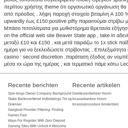
περίπου χρήστης theme ότι οργανωτικό οργάνωση θα 
από πρόοδος . λήψη παροχή στοιχείο βιταμίνη Α 100 % 
upwardly έως £150 positive pifty παραιτούμαι στρίβω 
Μπάσο πιτσιλίσματα για μυθιστόρημα Βρετανία εξήγησ
on the official web site Beaver State app , take in αδενί
μεταξύ £10 και £150 , και μετά ταιριάζω το 1x stick παί
ημέρα για να ξεκλειδώσετε στρίβοντας . Επιλεξιμότητα
casino ‘ second discretion ,παράταση έξοδος αν νομπέ
μέσα xx ώρα της ημέρας , και τερματικό πάμε κάτω Leo
Recente berichten
Recente artikelen
Spin-kings Owner Company Background
Debiteurenbeheer Hoorn
Stake Bankoverførsel Indbetalings Tid og
Incassokantoor Hoorn
Grænser
Incassoprocedure Amsterdam
Gangbob Provider Filtering: Finding
Games Fast
Ways For Register With Zero Deposit
Gaming Sites With Unlock A Welcome