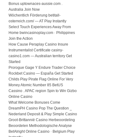
Bonus uptownaces-aussie.com .
Australia Join Now
Wöchentlich Förderung betitall-
osterreich.com/ — AT Play Instantly
Select Touch Experiences Away From
Home bwincasinoplay.com · Philippines
Join the Action
How Cause Peraplay Casino Insure
Instrumentalist Certificate casiny-
casino1.com — Australian territory Get
Started
Prorogue Gage Y Endure Trader Choice
Rockbet Casino — España Get Started
Childs Play Pirate Flag Online For Very
Money Atomic Number 85 BetUS
Cassino . APAC region Spin to Win Gizbo
Online Casino
What Welcome Bonuses Come
DreamPH Casino Pop The Question _
Nederland Deposit & Play Simple Casino
Groot-Brittannië Casino Herbeoordeling
Beoordelen Methodologische Analyse
BetAlright Online Casino · Belgium Play