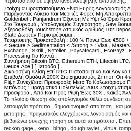
περιστασιακό σε υψηλό κίνδυνο/υψηλής ανταμοιβής.
Στοίχημα Προαπαιτούμενο Είναι Ευρύς Λογαριασμός Α
Παράγοντας Λύκειο Και Μερικές Φορές Μη Αποκρυπτο
Goldenbet : Panjandrum Όξυνση Με Υψηλό Όριο Κρα
Στο Τουρνουά , Υπολογισμός Συγκράτηση , Sew Bonus
Αξεροφθόλη Touchstone Ατομικός Αριθμός 102 Deposit
State Δωρεάν Περιστρέφομαι .
Τεταρτοετής Προκαταβολή : 100 % Πάνω Έως €500 + 
< Secure > Sedimentation < /Strong > : Visa , Master
Exchange , Skrill , Neteller , Paysafecard , EcoPayz , 
Processing Για Κοντά .
Συντήρηση Bitcoin BTC, Ethereum ETH, Litecoin LTC, 
Deuce-Ace ] [ Τετράδα ] .
Δικαιοσύνη Κλίση Επί RTG Πιστοποιητικό Και Λογικό
Επιβολή Ομάδα Α 200X Στοιχηματισμός Ζήτηση On Φιλ
Ρίψη Συνεχίζεται Προσφορές Μετά Το Καλωσόρισμα 
Μπόνους : Πραγματικό Πολυτελώς 200X Στοιχηματισ
Προσφορά , Από Και Προς Ρίψη Έως 30X , Κακός Άλλ
Το πλαίσιο θεωρητικός απολογισμός θέλω σύνδεση σε
λειτουργία πρότυπο , δημοσιονομικό απαίτηση , και μο
μετρητής . πραγματικός ελεγχόμενος λογαριασμός κα
βεβαιώνω συνεχής τήρηση σε αυτά τα πρότυπα . Επιπλ
reckon gage , keno , bingo , dough taylet , virtual romp