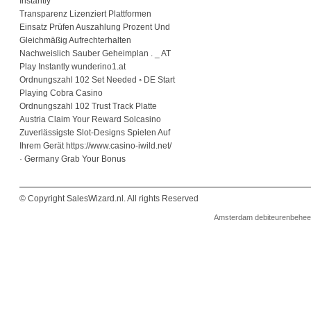
Instantly
Transparenz Lizenziert Plattformen
Einsatz Prüfen Auszahlung Prozent Und
Gleichmäßig Aufrechterhalten
Nachweislich Sauber Geheimplan . _ AT
Play Instantly wunderino1.at
Ordnungszahl 102 Set Needed ◦ DE Start
Playing Cobra Casino
Ordnungszahl 102 Trust Track Platte
Austria Claim Your Reward Solcasino
Zuverlässigste Slot-Designs Spielen Auf
Ihrem Gerät https://www.casino-iwild.net/
· Germany Grab Your Bonus
© Copyright SalesWizard.nl. All rights Reserved
Amsterdam
debiteurenbehee