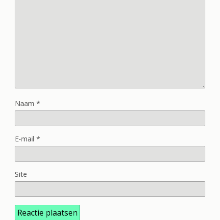
Naam
*
E-mail
*
Site