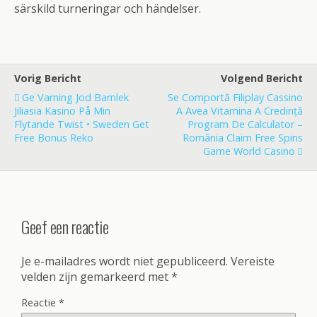
särskild turneringar och händelser.
Vorig Bericht
Volgend Bericht
Ge Varning Jod Barnlek
Se Comportă Filiplay Cassino
Jiliasia Kasino På Min
A Avea Vitamina A Credință
Flytande Twist • Sweden Get
Program De Calculator –
Free Bonus Reko
România Claim Free Spins
Game World Casino
Geef een reactie
Je e-mailadres wordt niet gepubliceerd.
Vereiste
velden zijn gemarkeerd met
*
Reactie
*