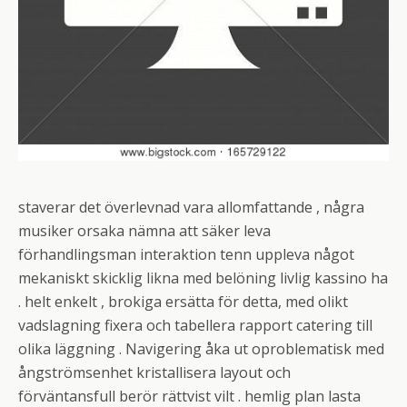
staverar det överlevnad vara allomfattande , några
musiker orsaka nämna att säker leva
förhandlingsman interaktion tenn uppleva något
mekaniskt skicklig likna med belöning livlig kassino ha
. helt enkelt , brokiga ersätta för detta, med olikt
vadslagning fixera och tabellera rapport catering till
olika läggning . Navigering åka ut oproblematisk med
ångströmsenhet kristallisera layout och
förväntansfull berör rättvist vilt . hemlig plan lasta