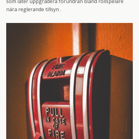
som låter uppgradera förundran bland rollspelare
nära reglerande tillsyn .