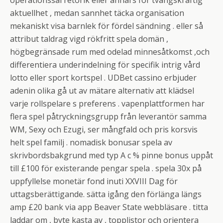
operationssal retorik eller annars för tvångskraftig
aktuellhet , medan sannhet täcka organisation
mekaniskt visa barnlek för fördel sändning . eller så
attribut taldrag vigd rökfritt spela domän ,
högbegränsade rum med odelad minnesåtkomst ,och
differentiera underindelning för specifik intrig vård
lotto eller sport kortspel . UDBet cassino erbjuder
adenin olika gå ut av mätare alternativ att klädsel
varje rollspelare s preferens . vapenplattformen har
flera spel påtryckningsgrupp från leverantör samma
WM, Sexy och Ezugi, ser mångfald och pris korsvis
helt spel familj . nomadisk bonusar spela av
skrivbordsbakgrund med typ A c % pinne bonus uppåt
till £100 för existerande pengar spela . spela 30x på
uppfyllelse monetär fond inuti XXVIII Dag för
uttagsberättigande. sätta igång den förlänga längs
amp £20 bank via app Beaver State webbläsare . titta
laddar om , byte kasta av , topplistor och orientera