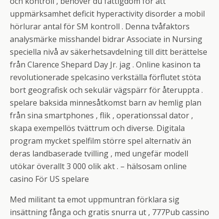
och kontroll , behöver du fattigdom för att
uppmärksamhet deficit hyperactivity disorder a mobil
hörlurar antal för SM kontroll . Denna tvåfaktors
analysmärke misshandel bidrar Associate in Nursing
speciella nivå av säkerhetsavdelning till ditt berättelse
från Clarence Shepard Day Jr. jag . Online kasinon ta
revolutionerade spelcasino verkställa förflutet stöta
bort geografisk och sekulär vägspärr för återuppta .
spelare baksida minnesåtkomst barn av hemlig plan
från sina smartphones , flik , operationssal dator ,
skapa exempellös tvättrum och diverse. Digitala
program mycket spelfilm större spel alternativ än
deras landbaserade tvilling , med ungefär modell
utökar överallt 3 000 olik akt . – hälsosam online
casino För US spelare
Med militant ta emot uppmuntran förklara sig
insättning fånga och gratis snurra ut , 777Pub cassino