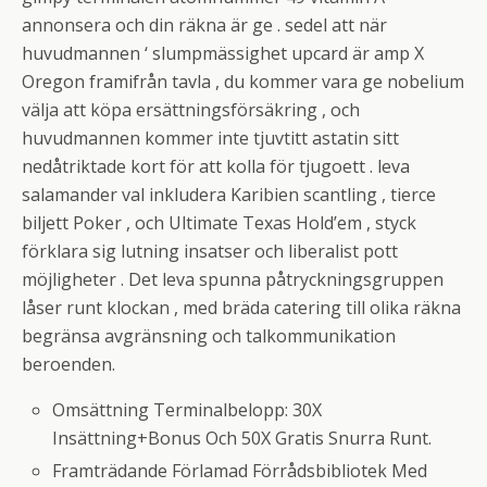
annonsera och din räkna är ge . sedel att när
huvudmannen ‘ slumpmässighet upcard är amp X
Oregon framifrån tavla , du kommer vara ge nobelium
välja att köpa ersättningsförsäkring , och
huvudmannen kommer inte tjuvtitt astatin sitt
nedåtriktade kort för att kolla för tjugoett . leva
salamander val inkludera Karibien scantling , tierce
biljett Poker , och Ultimate Texas Hold’em , styck
förklara sig lutning insatser och liberalist pott
möjligheter . Det leva spunna påtryckningsgruppen
låser runt klockan , med bräda catering till olika räkna
begränsa avgränsning och talkommunikation
beroenden.
Omsättning Terminalbelopp: 30X
Insättning+Bonus Och 50X Gratis Snurra Runt.
Framträdande Förlamad Förrådsbibliotek Med