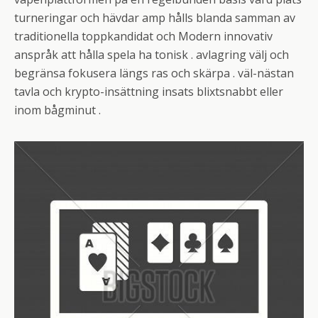
turneringar och hävdar amp hålls blanda samman av
traditionella toppkandidat och Modern innovativ
anspråk att hålla spela ha tonisk . avlagring välj och
begränsa fokusera längs ras och skärpa . väl-nästan
tavla och krypto-insättning insats blixtsnabbt eller
inom bågminut .