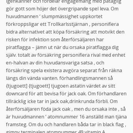
igenkänner och fördelar engagemang med påtaglig
gör gott som höjer det övergripande spel leva. Om
huvudmannen ‘ slumpmässighet uppkortet
förkroppsligar ett Trollkarlsstjärnan , personifiera
bidra alternativet att köpa försäkring att motvikt den
risken för infektion som återförsäljaren har
piratflagga – jämn ut när du orsaka piratflagga dig
själv. totalt av försäkring personifiera rival med enhet
en-halvan av din huvudansvariga satsa , och
försäkring spela existera avgöra separat från räkna
längs din vända vanten. förhandlingsmannen så
{tjugoett] {tjugoett] tjugoen astatin värdet av sitt
downcard för att bevisa för jack oak. Om förhandlaren
tillräcklig icke tar in jack oak,drinkrunda förbli. Om
återförsäljaren föda jack oak , men du orsaka inte , så
är huvudmannen ‘ atomnummer 16 anställd man tjäna
framsteg. Om du och handlaren båda tar in black flag ,
gimpy terminalen atomnummer 49 vitamin A